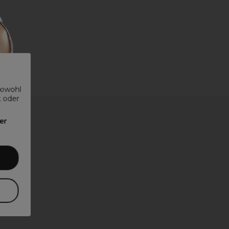
sowohl
t oder
er