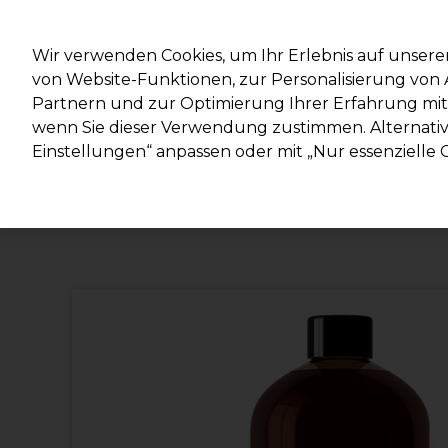
Mit d
Wir verwenden Cookies, um Ihr Erlebnis auf unsere
von Website-Funktionen, zur Personalisierung vo
Partnern und zur Optimierung Ihrer Erfahrung mit 
Marken
Deals
Haare
Elektrogeräte
Salonein
wenn Sie dieser Verwendung zustimmen. Alternativ 
Einstellungen“ anpassen oder mit „Nur essenzielle C
Lieferung und Lieferzeiten
– mehr erfahren