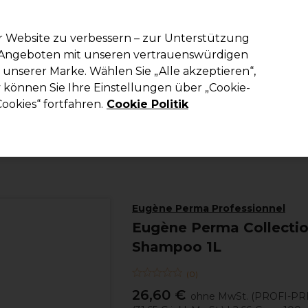
em Code PRO10 erhälst du 10% Rabatt auf deine erste Online Best
r Website zu verbessern – zur Unterstützung
n Angeboten mit unseren vertrauenswürdigen
Suchen
unserer Marke. Wählen Sie „Alle akzeptieren“,
richtung
Kosmetik
Herrenfriseur
Inspiration
Die Professional
können Sie Ihre Einstellungen über „Cookie-
ookies“ fortfahren.
Cookie Politik
Haare
Haarpflege
Shampoo
Eugène Perma Professionnel
Eugène Perma Collectio
Shampoo 1L
(
0
)
26,60 €
ohne MwSt.
(PROFI-PR