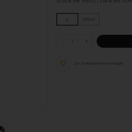
(
31,65 €
inkl. MwSt.)
| 2.66 € pro 100
300ml
1L
Zur Einkaufsliste hinzufügen