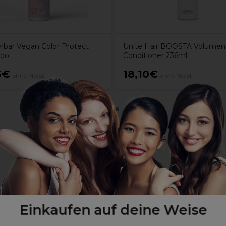
bar Vegan Color Protect
Unite Hair BOOSTA Volumen
oo
Conditioner 236ml
5€
18,10€
ohne MwSt.
ohne MwSt.
lt
Einkaufen auf deine Weise