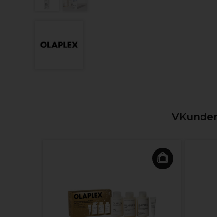
VKunden,
d Gel
90