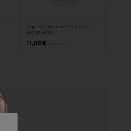
-
Olaplex Stand Alone Treatment
Sachet 45ml
11,00€
119,0
ohne MwSt.