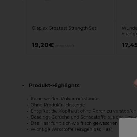
Olaplex Greatest Strength Set
Wunder
Shamp
19,20€
17,4
ohne MwSt.
Produkt-Highlights
Keine weißen Pulverrückstände
Ohne Produktrückstände
Entgiftet die Kopfhaut ohne Poren zu verstopfen
Beseitigt Gerüche und Schadstoffe aus der Umwe
Das Haar fühlt sich wie frisch gewaschen an
Wichtige Wirkstoffe reinigen das Haar