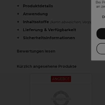
Bei P
Produktdetails
an ze
Anwendung
D
Inhaltsstoffe
(kann abweichen, Verpackung 
Lieferung & Verfügbarkeit
Sicherheitsinformationen
Bewertungen lesen
Kürzlich angesehene Produkte
ANGEBOT