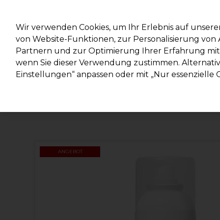
Mit d
Wir verwenden Cookies, um Ihr Erlebnis auf unsere
von Website-Funktionen, zur Personalisierung vo
Partnern und zur Optimierung Ihrer Erfahrung mit 
Marken
Deals
Haare
Elektrogeräte
Salonein
wenn Sie dieser Verwendung zustimmen. Alternativ 
Einstellungen“ anpassen oder mit „Nur essenzielle C
Lieferung und Lieferzeiten
– mehr erfahren
ANGEBOT