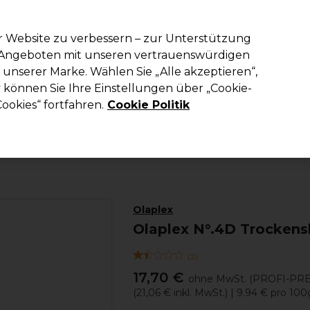
em Code PRO10 erhälst du 10% Rabatt auf deine erste Online Best
r Website zu verbessern – zur Unterstützung
n Angeboten mit unseren vertrauenswürdigen
Suchen
unserer Marke. Wählen Sie „Alle akzeptieren“,
richtung
Kosmetik
Herrenfriseur
Inspiration
Die Professional
können Sie Ihre Einstellungen über „Cookie-
ookies“ fortfahren.
Cookie Politik
Haare
Haarpflege
Shampoo
Olaplex
Olaplex N°.4D Trocken
(
2
)
17,70 €
ohne MwSt.
(PROFI-PRE
(
21,06 €
inkl. MwSt.)
| 9.94 € pro 100