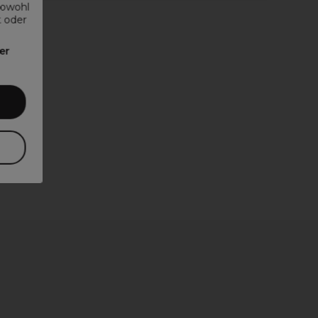
sowohl
t oder
er