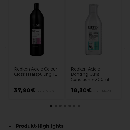
R
B
C
Redken Acidic Colour
Redken Acidic
Gloss Haarspülung 1L
Bonding Curls
Conditioner 300ml
37,90€
18,30€
ohne MwSt.
ohne MwSt.
Produkt-Highlights