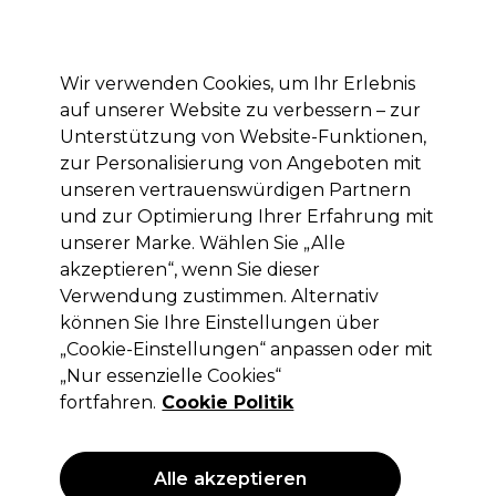
Mit dem Code PRO10 erhälst du 10% Rabatt auf deine erste Online Bestellung
Anmelden
Wir verwenden Cookies, um Ihr Erlebnis
auf unserer Website zu verbessern – zur
Marken
Deals
Haare
Elektrogeräte
Saloneinrichtung
Unterstützung von Website-Funktionen,
zur Personalisierung von Angeboten mit
Lieferung und Lieferzeiten
– mehr erfahren
unseren vertrauenswürdigen Partnern
und zur Optimierung Ihrer Erfahrung mit
unserer Marke. Wählen Sie „Alle
Redken
akzeptieren“, wenn Sie dieser
Redken Acidic Colour Gloss Shampoo
Verwendung zustimmen. Alternativ
300ml
können Sie Ihre Einstellungen über
„Cookie-Einstellungen“ anpassen oder mit
(
1
)
„Nur essenzielle Cookies“
18,10 €
ohne MwSt.
(PROFI-PREIS)
fortfahren.
Cookie Politik
(
21,54 €
inkl. MwSt.)
| 6.03 € pro 100ml
Alle akzeptieren