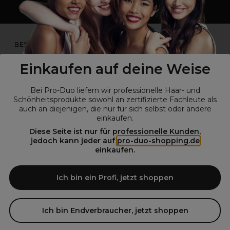
*Du bist kein Profikunde?
BESUCHE
UNSERE WEBSEITE FÜR ENDVERBRAUCHER.*
Einkaufen auf deine Weise
Bei Pro-Duo liefern wir professionelle Haar- und
Schönheitsprodukte sowohl an zertifizierte Fachleute als
auch an diejenigen, die nur für sich selbst oder andere
einkaufen.
Diese Seite ist nur für professionelle Kunden,
jedoch kann jeder auf
pro-duo-shopping.de
einkaufen.
© Alle Rechte vorbehalten © Pro-Duo
2026
Pro-Duo ist Ihr zuverlässiger Partner für hochwertige Produkte im
Ich bin ein Profi, jetzt shoppen
Friseur- und Kosmetikbereich. Unsere sorgfältig ausgewählten,
hochwertigen Produkte, von der Haarpflege über das Make-up bis hin
zu Spezialwerkzeugen, sind so konzipiert, dass sie die Erwartungen
Ich bin Endverbraucher, jetzt shoppen
von Friseursalons und Kosmetikstudios übertreffen. Verlassen Sie sich
auf Pro-Duo für erstklassige Qualität und zeitgemäße Lösungen.