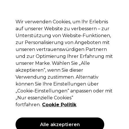
Mit dem Code PRO10 erhälst du 10% Rabatt auf deine erste Online Bestellung
Anmelden
Wir verwenden Cookies, um Ihr Erlebnis
auf unserer Website zu verbessern – zur
Marken
Deals
Haare
Elektrogeräte
Saloneinrichtung
Unterstützung von Website-Funktionen,
zur Personalisierung von Angeboten mit
Lieferung und Lieferzeiten
– mehr erfahren
unseren vertrauenswürdigen Partnern
und zur Optimierung Ihrer Erfahrung mit
unserer Marke. Wählen Sie „Alle
Schwarzkopf Professional
akzeptieren“, wenn Sie dieser
Schwarzkopf Professional Goodbye
Verwendung zustimmen. Alternativ
Yellow Hochpigmentiertes
können Sie Ihre Einstellungen über
Neutralisierendes Shampoo 300ml
„Cookie-Einstellungen“ anpassen oder mit
„Nur essenzielle Cookies“
(
1
)
fortfahren.
Cookie Politik
14,40 €
ohne MwSt.
(PROFI-PREIS)
(
17,14 €
inkl. MwSt.)
| 4.80 € pro 100ml
Alle akzeptieren