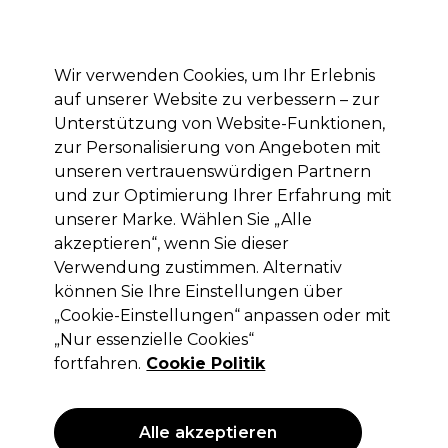
Mit dem Code PRO10 erhälst du 10% Rabatt auf deine erste Online Bestellung
Anmelden
Wir verwenden Cookies, um Ihr Erlebnis
auf unserer Website zu verbessern – zur
Marken
Deals
Haare
Elektrogeräte
Saloneinrichtung
Unterstützung von Website-Funktionen,
zur Personalisierung von Angeboten mit
Lieferung und Lieferzeiten
– mehr erfahren
unseren vertrauenswürdigen Partnern
und zur Optimierung Ihrer Erfahrung mit
unserer Marke. Wählen Sie „Alle
Schwarzkopf Professional
akzeptieren“, wenn Sie dieser
Schwarzkopf Osis+ Refresh Dust
Verwendung zustimmen. Alternativ
300ml
können Sie Ihre Einstellungen über
„Cookie-Einstellungen“ anpassen oder mit
(
2
)
„Nur essenzielle Cookies“
14,21 €
ohne MwSt.
(PROFI-PREIS)
fortfahren.
Cookie Politik
(
16,91 €
inkl. MwSt.)
| 4.74 € pro 100ml
ANGEBOT
Alle akzeptieren