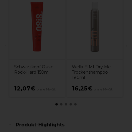
S
D
Schwarzkopf Osis+
Wella EIMI Dry Me
Rock-Hard 150ml
Trockenshampoo
180ml
12,07€
16,25€
ohne MwSt.
ohne MwSt.
Produkt-Highlights