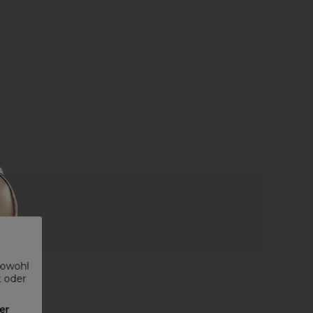
sowohl
t oder
er