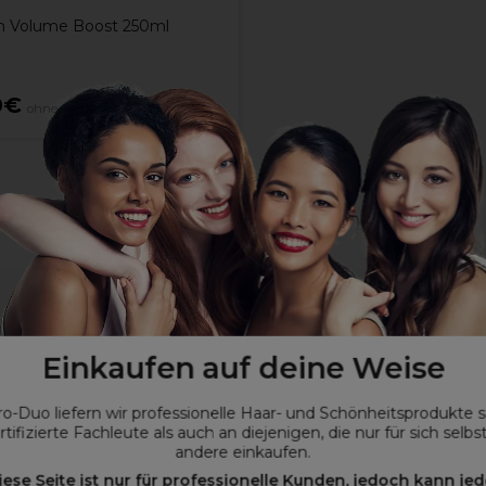
 Volume Boost 250ml
0€
ohne MwSt.
Einkaufen auf deine Weise
ro-Duo liefern wir professionelle Haar- und Schönheitsprodukte 
rtifizierte Fachleute als auch an diejenigen, die nur für sich selbs
andere einkaufen.
iese Seite ist nur für professionelle Kunden, jedoch kann jed