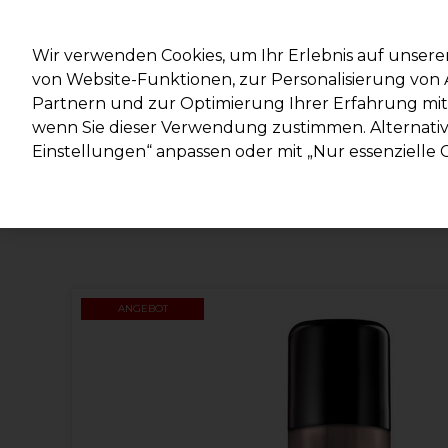
Mit d
Wir verwenden Cookies, um Ihr Erlebnis auf unsere
von Website-Funktionen, zur Personalisierung vo
Partnern und zur Optimierung Ihrer Erfahrung mit 
Marken
Deals
Haare
Elektrogeräte
Salonein
wenn Sie dieser Verwendung zustimmen. Alternativ 
Einstellungen“ anpassen oder mit „Nur essenzielle C
Lieferung und Lieferzeiten
– mehr erfahren
ANGEBOT