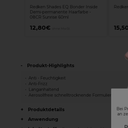
Redken Shades EQ Bonder Inside
Redken
Demi-permanente Haarfarbe -
08CR Sunrise 60ml
12,80€
15,5
ohne MwSt.
Produkt-Highlights
Anti - Feuchtigkeit
Anti-Frizz
Langanhaltend
Aerosollfreie schnelltrocknende Formulierung
Bei P
Produktdetails
an ze
Anwendung
D