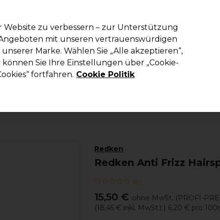
em Code PRO10 erhälst du 10% Rabatt auf deine erste Online Best
r Website zu verbessern – zur Unterstützung
n Angeboten mit unseren vertrauenswürdigen
Suchen
unserer Marke. Wählen Sie „Alle akzeptieren“,
richtung
Kosmetik
Herrenfriseur
Inspiration
Die Professional
können Sie Ihre Einstellungen über „Cookie-
ookies“ fortfahren.
Cookie Politik
Haare
Haarstyling
Haarspray und Schaumfestiger
Redken
Redken Anti Frizz Hairs
(
0
)
15,50 €
ohne MwSt.
(PROFI-PRE
(
18,45 €
inkl. MwSt.)
| 6.20 € pro 100