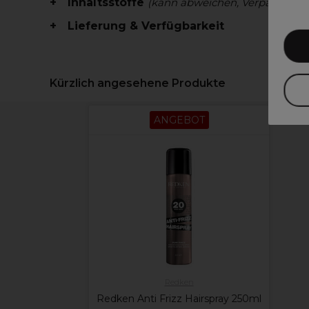
Inhaltsstoffe
(kann abweichen, Verpackung 
Lieferung & Verfügbarkeit
Kürzlich angesehene Produkte
ANGEBOT
Redken
Redken Anti Frizz Hairspray 250ml