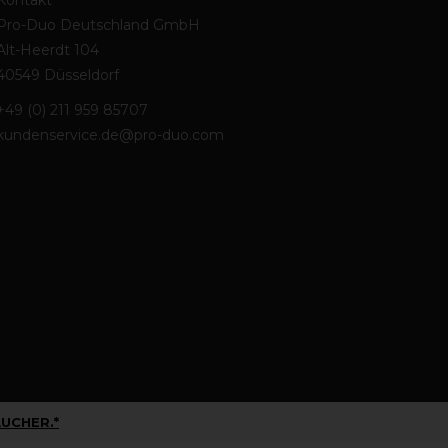
Kontakt
Pro-Duo Deutschland GmbH
Alt-Heerdt 104
40549 Düsseldorf
+49 (0) 211 959 85707
kundenservice.de@pro-duo.com
UCHER.*