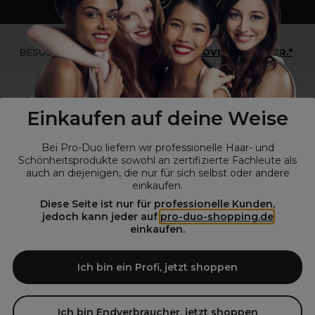
*Du bist kein Profikunde?
BESUCHE
UNSERE WEBSEITE FÜR ENDVERBRAUCHER.*
Einkaufen auf deine Weise
Bei Pro-Duo liefern wir professionelle Haar- und
Schönheitsprodukte sowohl an zertifizierte Fachleute als
auch an diejenigen, die nur für sich selbst oder andere
einkaufen.
Diese Seite ist nur für professionelle Kunden,
© Alle Rechte vorbehalten © Pro-Duo
2026
jedoch kann jeder auf
pro-duo-shopping.de
einkaufen.
Pro-Duo ist Ihr zuverlässiger Partner für hochwertige Produkte im
Friseur- und Kosmetikbereich. Unsere sorgfältig ausgewählten,
hochwertigen Produkte, von der Haarpflege über das Make-up bis hin
Ich bin ein Profi, jetzt shoppen
zu Spezialwerkzeugen, sind so konzipiert, dass sie die Erwartungen
von Friseursalons und Kosmetikstudios übertreffen. Verlassen Sie sich
auf Pro-Duo für erstklassige Qualität und zeitgemäße Lösungen.
Ich bin Endverbraucher, jetzt shoppen