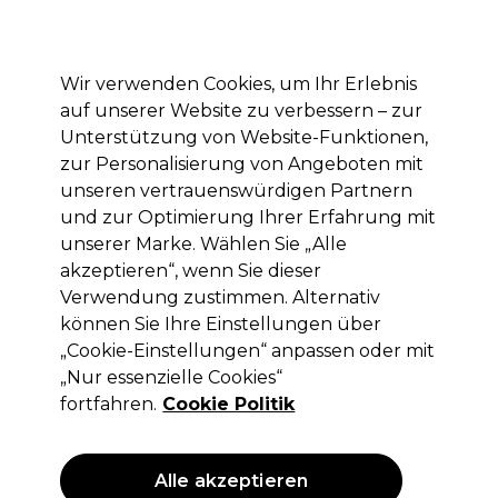
Mit dem Code PRO10 erhälst du 10% Rabatt auf deine erste Online Bestellung
Anmelden
Wir verwenden Cookies, um Ihr Erlebnis
auf unserer Website zu verbessern – zur
Marken
Deals
Haare
Elektrogeräte
Saloneinrichtung
Unterstützung von Website-Funktionen,
zur Personalisierung von Angeboten mit
Lieferung und Lieferzeiten
– mehr erfahren
unseren vertrauenswürdigen Partnern
und zur Optimierung Ihrer Erfahrung mit
unserer Marke. Wählen Sie „Alle
Redken
akzeptieren“, wenn Sie dieser
Redken Strong Hold Hairspray 400ml
Verwendung zustimmen. Alternativ
können Sie Ihre Einstellungen über
(
1
)
„Cookie-Einstellungen“ anpassen oder mit
15,50 €
ohne MwSt.
(PROFI-PREIS)
„Nur essenzielle Cookies“
(
18,45 €
inkl. MwSt.)
| 3.88 € pro 100ml
fortfahren.
Cookie Politik
ANGEBOT
Alle akzeptieren