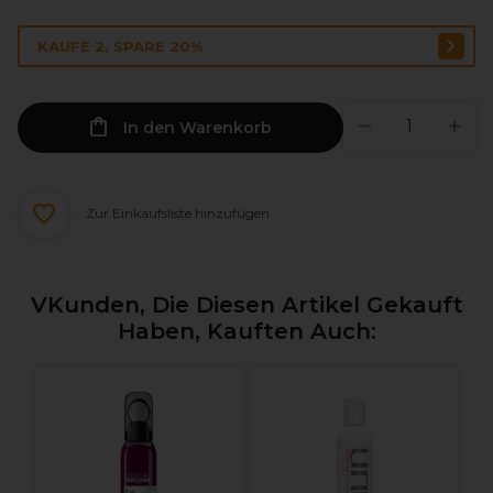
KAUFE 2, SPARE 20%
In den Warenkorb
Zur Einkaufsliste hinzufügen
VKunden, Die Diesen Artikel Gekauft
Haben, Kauften Auch:
L
S
e
E
S