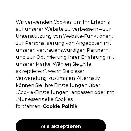
Mit dem Code PRO10 erhälst du 10% Rabatt auf deine erste Online Bestellung
Anmelden
Wir verwenden Cookies, um Ihr Erlebnis
auf unserer Website zu verbessern – zur
Marken
Deals
Haare
Elektrogeräte
Saloneinrichtung
Unterstützung von Website-Funktionen,
zur Personalisierung von Angeboten mit
Lieferung und Lieferzeiten
– mehr erfahren
unseren vertrauenswürdigen Partnern
und zur Optimierung Ihrer Erfahrung mit
unserer Marke. Wählen Sie „Alle
Schwarzkopf Professional
akzeptieren“, wenn Sie dieser
Schwarzkopf Osis+ Rock-Hard 150ml
Verwendung zustimmen. Alternativ
können Sie Ihre Einstellungen über
(
0
)
„Cookie-Einstellungen“ anpassen oder mit
12,07 €
ohne MwSt.
(PROFI-PREIS)
„Nur essenzielle Cookies“
(
14,36 €
inkl. MwSt.)
| 8.05 € pro 100ml
fortfahren.
Cookie Politik
ANGEBOT
Alle akzeptieren