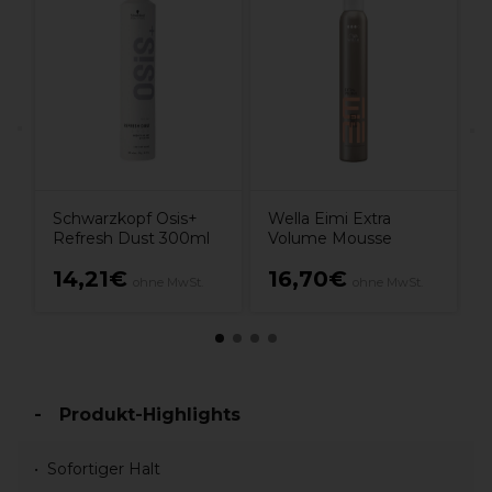
S
T
Schwarzkopf Osis+
Wella Eimi Extra
Refresh Dust 300ml
Volume Mousse
14,21€
16,70€
ohne MwSt.
ohne MwSt.
Produkt-Highlights
Sofortiger Halt