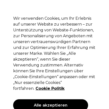
Mit dem Code PRO10 erhälst du 10% Rabatt auf deine erste Online Bestellung
Anmelden
Wir verwenden Cookies, um Ihr Erlebnis
auf unserer Website zu verbessern – zur
Marken
Deals
Haare
Elektrogeräte
Saloneinrichtung
Unterstützung von Website-Funktionen,
zur Personalisierung von Angeboten mit
Lieferung und Lieferzeiten
– mehr erfahren
unseren vertrauenswürdigen Partnern
und zur Optimierung Ihrer Erfahrung mit
unserer Marke. Wählen Sie „Alle
Sibel
akzeptieren“, wenn Sie dieser
Sibel Comb Carbon Line CT
Verwendung zustimmen. Alternativ
22/8476005
können Sie Ihre Einstellungen über
„Cookie-Einstellungen“ anpassen oder mit
(
1
)
„Nur essenzielle Cookies“
4,72 €
ohne MwSt.
(PROFI-PREIS)
fortfahren.
Cookie Politik
(
5,62 €
inkl. MwSt.)
Alle akzeptieren