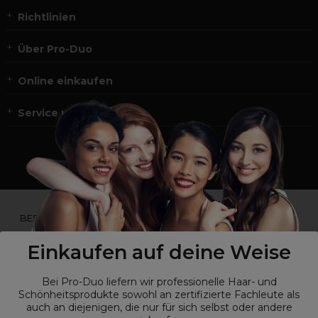
Richtlinien
Über Pro-Duo
Online einkaufen
Service und Kontakt
*Du bist kein Profikunde?
BESUCHE
UNSERE WEBSEITE FÜR ENDVERBRAUCHER.*
Einkaufen auf deine Weise
Bei Pro-Duo liefern wir professionelle Haar- und
Schönheitsprodukte sowohl an zertifizierte Fachleute als
auch an diejenigen, die nur für sich selbst oder andere