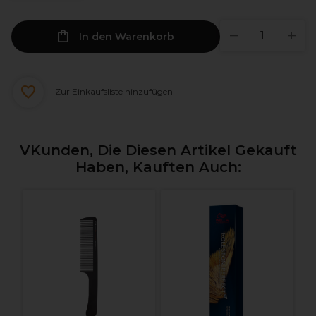
In den Warenkorb
Zur Einkaufsliste hinzufügen
VKunden, Die Diesen Artikel Gekauft
Haben, Kauften Auch:
L
S
A
L