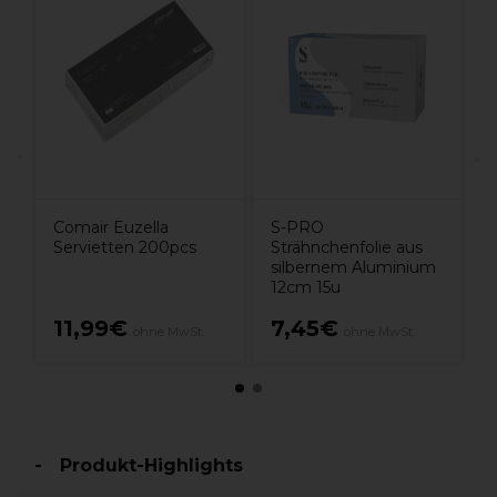
S
S
V
Comair Euzella
S-PRO
Servietten 200pcs
Strähnchenfolie aus
silbernem Aluminium
12cm 15u
11,99€
7,45€
ohne MwSt.
ohne MwSt.
Produkt-Highlights