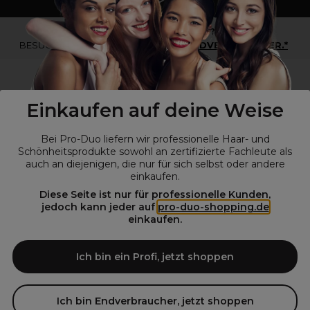
*Du bist kein Profikunde?
BESUCHE
UNSERE WEBSEITE FÜR ENDVERBRAUCHER.*
Einkaufen auf deine Weise
Bei Pro-Duo liefern wir professionelle Haar- und
Schönheitsprodukte sowohl an zertifizierte Fachleute als
auch an diejenigen, die nur für sich selbst oder andere
einkaufen.
Diese Seite ist nur für professionelle Kunden,
© Alle Rechte vorbehalten © Pro-Duo
2026
jedoch kann jeder auf
pro-duo-shopping.de
einkaufen.
Pro-Duo ist Ihr zuverlässiger Partner für hochwertige Produkte im
Friseur- und Kosmetikbereich. Unsere sorgfältig ausgewählten,
hochwertigen Produkte, von der Haarpflege über das Make-up bis hin
Ich bin ein Profi, jetzt shoppen
zu Spezialwerkzeugen, sind so konzipiert, dass sie die Erwartungen
von Friseursalons und Kosmetikstudios übertreffen. Verlassen Sie sich
auf Pro-Duo für erstklassige Qualität und zeitgemäße Lösungen.
Ich bin Endverbraucher, jetzt shoppen