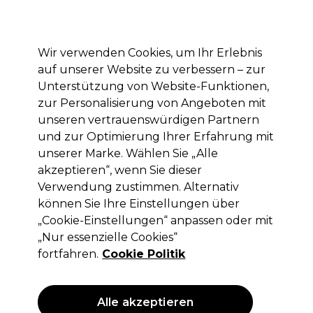
Mit dem Code PRO10 erhälst du 10% Rabatt auf deine erste Online Bestellung
Anmelden
Wir verwenden Cookies, um Ihr Erlebnis
auf unserer Website zu verbessern – zur
Marken
Deals
Haare
Elektrogeräte
Saloneinrichtung
Unterstützung von Website-Funktionen,
zur Personalisierung von Angeboten mit
Lieferung und Lieferzeiten
– mehr erfahren
unseren vertrauenswürdigen Partnern
und zur Optimierung Ihrer Erfahrung mit
unserer Marke. Wählen Sie „Alle
S-PRO
akzeptieren“, wenn Sie dieser
S-PRO Dauerwell-Spitzenpapier
Verwendung zustimmen. Alternativ
Ungefaltet L x1000
können Sie Ihre Einstellungen über
„Cookie-Einstellungen“ anpassen oder mit
(
5
)
„Nur essenzielle Cookies“
2,65 €
ohne MwSt.
(PROFI-PREIS)
fortfahren.
Cookie Politik
(
3,15 €
inkl. MwSt.)
ANGEBOT
Alle akzeptieren