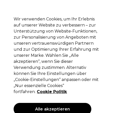
Mit dem Code PRO10 erhälst du 10% Rabatt auf deine erste Online Bestellung
Anmelden
Wir verwenden Cookies, um Ihr Erlebnis
auf unserer Website zu verbessern – zur
Marken
Deals
Haare
Elektrogeräte
Saloneinrichtung
Unterstützung von Website-Funktionen,
zur Personalisierung von Angeboten mit
Lieferung und Lieferzeiten
– mehr erfahren
unseren vertrauenswürdigen Partnern
und zur Optimierung Ihrer Erfahrung mit
unserer Marke. Wählen Sie „Alle
Sibel
akzeptieren“, wenn Sie dieser
Sibel Klettwickler Hook & Loop
Verwendung zustimmen. Alternativ
Ø13mm Rot, 12 St.
können Sie Ihre Einstellungen über
„Cookie-Einstellungen“ anpassen oder mit
(
7
)
„Nur essenzielle Cookies“
2,24 €
ohne MwSt.
(PROFI-PREIS)
fortfahren.
Cookie Politik
(
2,67 €
inkl. MwSt.)
ANGEBOT
Alle akzeptieren