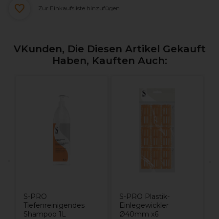
Zur Einkaufsliste hinzufügen
VKunden, Die Diesen Artikel Gekauft
Haben, Kauften Auch:
X
H
S-PRO
S-PRO Plastik-
Tiefenreinigendes
Einlegewickler
Shampoo 1L
Ø40mm x6