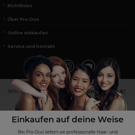
Richtlinien
Über Pro-Duo
Online einkaufen
Service und Kontakt
*Du bist kein Profikunde?
BESUCHE
UNSERE WEBSEITE FÜR ENDVERBRAUCHER.*
Einkaufen auf deine Weise
Bei Pro-Duo liefern wir professionelle Haar- und