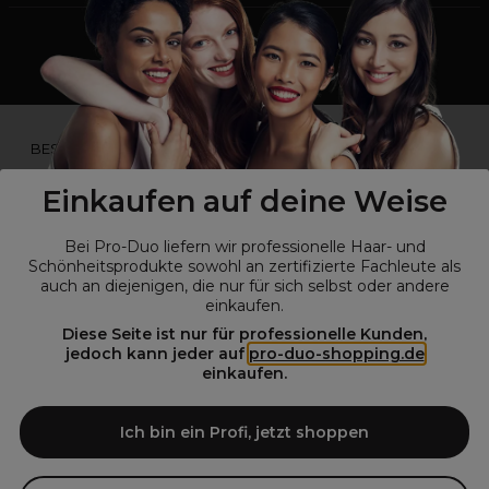
*Du bist kein Profikunde?
BESUCHE
UNSERE WEBSEITE FÜR ENDVERBRAUCHER.*
Einkaufen auf deine Weise
Bei Pro-Duo liefern wir professionelle Haar- und
Schönheitsprodukte sowohl an zertifizierte Fachleute als
auch an diejenigen, die nur für sich selbst oder andere
einkaufen.
Diese Seite ist nur für professionelle Kunden,
jedoch kann jeder auf
pro-duo-shopping.de
einkaufen.
© Alle Rechte vorbehalten © Pro-Duo
2026
Pro-Duo ist Ihr zuverlässiger Partner für hochwertige Produkte im
Ich bin ein Profi, jetzt shoppen
Friseur- und Kosmetikbereich. Unsere sorgfältig ausgewählten,
hochwertigen Produkte, von der Haarpflege über das Make-up bis hin
zu Spezialwerkzeugen, sind so konzipiert, dass sie die Erwartungen