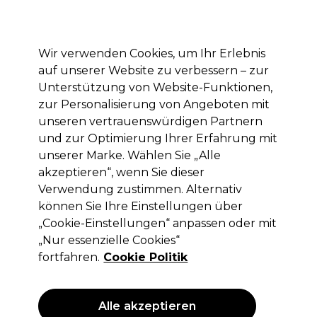
Mit dem Code PRO10 erhälst du 10% Rabatt auf deine erste Online Bestellung
Anmelden
Wir verwenden Cookies, um Ihr Erlebnis
auf unserer Website zu verbessern – zur
Marken
Deals
Haare
Elektrogeräte
Saloneinrichtung
Unterstützung von Website-Funktionen,
zur Personalisierung von Angeboten mit
Lieferung und Lieferzeiten
– mehr erfahren
unseren vertrauenswürdigen Partnern
und zur Optimierung Ihrer Erfahrung mit
Ups!
unserer Marke. Wählen Sie „Alle
akzeptieren“, wenn Sie dieser
Verwendung zustimmen. Alternativ
können Sie Ihre Einstellungen über
Ups, wir konnten nicht finden,
„Cookie-Einstellungen“ anpassen oder mit
wonach du gesucht hast.
„Nur essenzielle Cookies“
fortfahren.
Cookie Politik
Versuch es mit anderen Schlüsselwörtern.
Das könnte dir gefallen
Alle akzeptieren