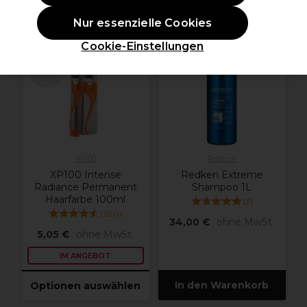
Nur essenzielle Cookies
ANGEBOT
Cookie-Einstellungen
weitere
Farbtöne
verfügbar
XP100
Redken
XP100 Intense
Redken Extreme
Radiance Permanent
Shampoo 1L
Haarfarbe 100ml
(
3
)
(
380
)
34,00 €
ohne MwSt.
5,05 €
ohne MwSt.
IM ANGEBOT
In den Warenkorb
Optionen auswählen