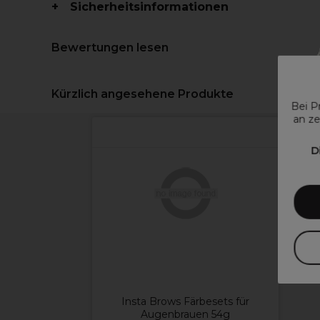
Sicherheitsinformationen
Bewertungen lesen
Kürzlich angesehene Produkte
Bei P
an ze
D
Insta Brows Färbesets für
Augenbrauen 54g