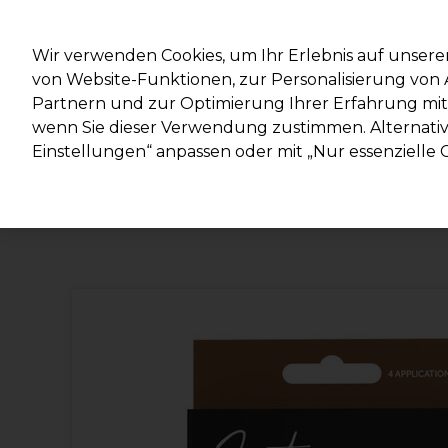
Mit d
Wir verwenden Cookies, um Ihr Erlebnis auf unsere
von Website-Funktionen, zur Personalisierung vo
Partnern und zur Optimierung Ihrer Erfahrung mit 
Marken
Deals
Haare
Elektrogeräte
Salonein
wenn Sie dieser Verwendung zustimmen. Alternativ 
Einstellungen“ anpassen oder mit „Nur essenzielle C
Lieferung und Lieferzeiten
– mehr erfahren