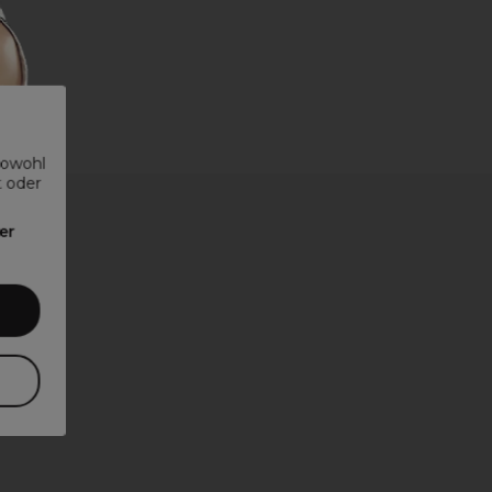
sowohl
t oder
er