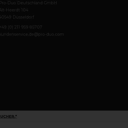
Pro-Duo Deutschland GmbH
Alt-Heerdt 104
40549 Düsseldorf
+49 (0) 211 959 85707
kundenservice.de@pro-duo.com
UCHER.*