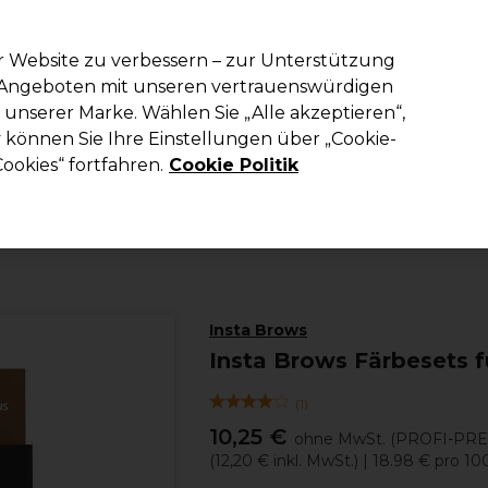
em Code PRO10 erhälst du 10% Rabatt auf deine erste Online Best
r Website zu verbessern – zur Unterstützung
n Angeboten mit unseren vertrauenswürdigen
Suchen
unserer Marke. Wählen Sie „Alle akzeptieren“,
richtung
Kosmetik
Herrenfriseur
Inspiration
Die Professional
können Sie Ihre Einstellungen über „Cookie-
ookies“ fortfahren.
Cookie Politik
Kosmetik
Augen und Wimpern
Kits
Insta Brows
Insta Brows Färbesets 
(
1
)
10,25 €
ohne MwSt.
(PROFI-PRE
(
12,20 €
inkl. MwSt.)
| 18.98 € pro 10