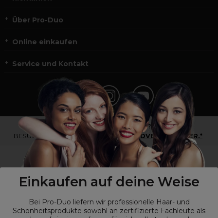
Über Pro-Duo
Online einkaufen
Service und Kontakt
*Du bist kein Profikunde?
BESUCHE
UNSERE WEBSEITE FÜR ENDVERBRAUCHER.*
Einkaufen auf deine Weise
Bei Pro-Duo liefern wir professionelle Haar- und
Schönheitsprodukte sowohl an zertifizierte Fachleute als