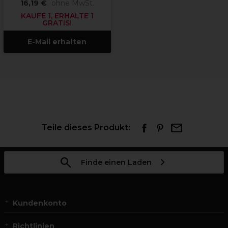
16,19 €
ohne MwSt.
KAUFE 1, ERHALTE 1
GRATIS!
E-Mail erhalten
Teile dieses Produkt:
Finde einen Laden
Kundenkonto
Richtlinien