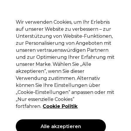
Mit dem Code PRO10 erhälst du 10% Rabatt auf deine erste Online Bestellung
Anmelden
Wir verwenden Cookies, um Ihr Erlebnis
auf unserer Website zu verbessern – zur
Marken
Deals
Haare
Elektrogeräte
Saloneinrichtung
Unterstützung von Website-Funktionen,
zur Personalisierung von Angeboten mit
Lieferung und Lieferzeiten
– mehr erfahren
unseren vertrauenswürdigen Partnern
und zur Optimierung Ihrer Erfahrung mit
unserer Marke. Wählen Sie „Alle
Retinol
akzeptieren“, wenn Sie dieser
Retinol Der Augenstift 3.5g
Verwendung zustimmen. Alternativ
können Sie Ihre Einstellungen über
(
0
)
„Cookie-Einstellungen“ anpassen oder mit
16,19 €
ohne MwSt.
(PROFI-PREIS)
„Nur essenzielle Cookies“
(
19,27 €
inkl. MwSt.)
| 539.67 € pro 100g
fortfahren.
Cookie Politik
ANGEBOT
Alle akzeptieren