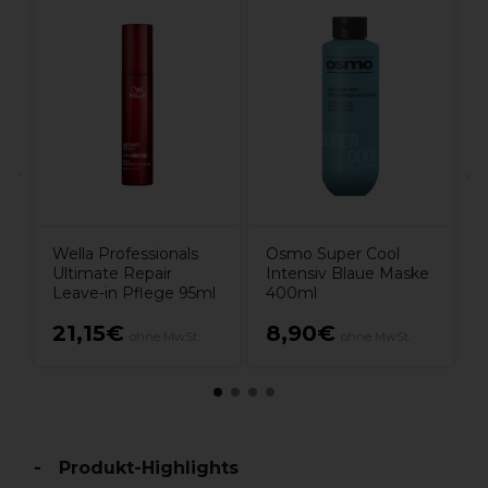
A
O
G
3
V
Wella Professionals
Osmo Super Cool
Ultimate Repair
Intensiv Blaue Maske
Leave-in Pflege 95ml
400ml
21,15€
8,90€
ohne MwSt.
ohne MwSt.
Produkt-Highlights