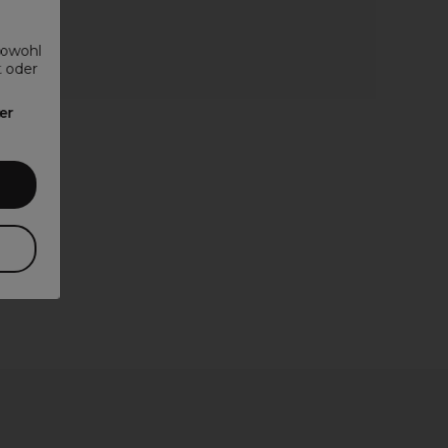
sowohl
t oder
er