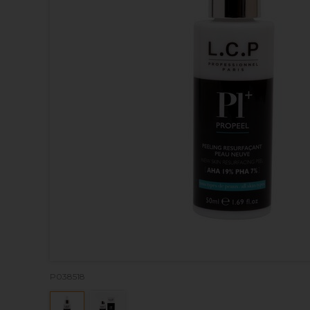
P038518