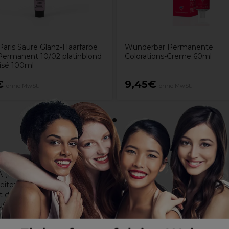
aris Saure Glanz-Haarfarbe
Wunderbar Permanente
ermanent 10/02 platinblond
Colorations-Creme 60ml
risé 100ml
€
9,45€
ohne MwSt.
ohne MwSt.
A (19%)
eiten zu reduzieren.
t die Hautfeuchtigkeit.
ure (Traube): Antioxidative Eigenschaften helfen Anzeichen der 
s abgestorbene Hautzellen entfernt. Weniger reizend als AHA w