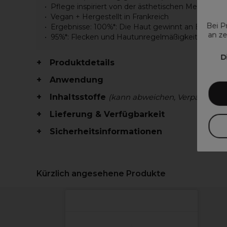
Pflege inspiriert von der ästhetischen Medizin e
Vegan + Hergestellt in Frankreich
Bei P
Ergebnisse: 100%*: Die Haut gewinnt an Elastizit
an ze
95%*: Flecken und Hautunregelmäßigkeiten sind
D
Produktdetails
Anwendung
Inhaltsstoffe
(kann abweichen, Verpackung 
Lieferung & Verfügbarkeit
Sicherheitsinformationen
Kürzlich angesehene Produkte