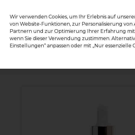
Mit d
Wir verwenden Cookies, um Ihr Erlebnis auf unsere
von Website-Funktionen, zur Personalisierung vo
Partnern und zur Optimierung Ihrer Erfahrung mit 
Marken
Deals
Haare
Elektrogeräte
Salonein
wenn Sie dieser Verwendung zustimmen. Alternativ 
Einstellungen“ anpassen oder mit „Nur essenzielle C
Lieferung und Lieferzeiten
– mehr erfahren