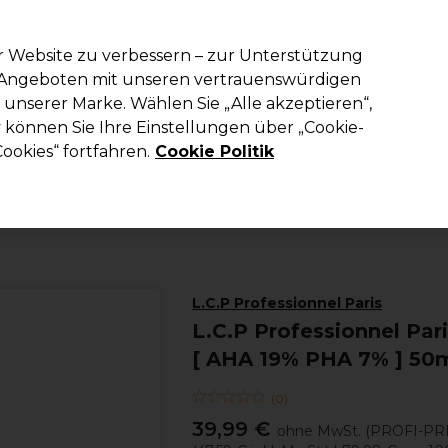
em Code PRO10 erhälst du 10% Rabatt auf deine erste Online Best
r Website zu verbessern – zur Unterstützung
n Angeboten mit unseren vertrauenswürdigen
Suchen
unserer Marke. Wählen Sie „Alle akzeptieren“,
richtung
Kosmetik
Herrenfriseur
Inspiration
Die Professional
können Sie Ihre Einstellungen über „Cookie-
ookies“ fortfahren.
Cookie Politik
Kosmetik
Gesichtspflege
Gesichtscremes & Feuchtigkeitspflegen
L.C.P Professionnel Paris
L.C.P Professionnel Par
[ AHA 19% PHA 7% ] 50
(
0
)
39,99 €
ohne MwSt.
(PROFI-PR