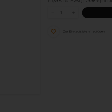
(
47,59 €
inkl. MwSt.)
| 79.98 € pro 1
Zur Einkaufsliste hinzufügen