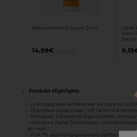
Retinol Vitamin C Serum 30ml
Lômé P
Demi-P
natur i
14,99€
9,15
ohne MwSt.
Produkt-Highlights
Leistungsstarker exfolierender Komplex mit 5 AH
Glykolsäure (Zuckerrübe): Hilft Falten und Unreinh
Milchsäure: Exfolierende Eigenschaften verbesser
Apfelsäure (Apfel) Zitronensäure (Zitrone) Weinsä
die Haut.
PHA 7% (aus Honig gewonnen): Sanftes Peeling da