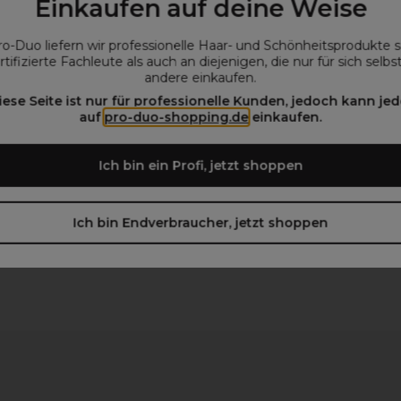
Einkaufen auf deine Weise
 Dermatologisch getestet
ro-Duo liefern wir professionelle Haar- und Schönheitsprodukte 
ät zurück und ist weniger gezeichnet
rtifizierte Fachleute als auch an diejenigen, die nur für sich selbs
 gemindert
andere einkaufen.
iese Seite ist nur für professionelle Kunden, jedoch kann jed
auf
pro-duo-shopping.de
einkaufen.
Ich bin ein Profi, jetzt shoppen
beachten)
Ich bin Endverbraucher, jetzt shoppen