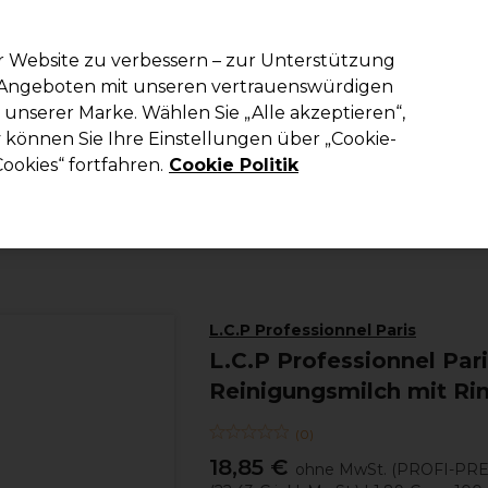
em Code PRO10 erhälst du 10% Rabatt auf deine erste Online Best
r Website zu verbessern – zur Unterstützung
n Angeboten mit unseren vertrauenswürdigen
Suchen
unserer Marke. Wählen Sie „Alle akzeptieren“,
richtung
Kosmetik
Herrenfriseur
Inspiration
Die Professional
können Sie Ihre Einstellungen über „Cookie-
ookies“ fortfahren.
Cookie Politik
Kosmetik
Gesichtspflege
Gesichtsreiniger
L.C.P Professionnel Paris
L.C.P Professionnel Par
Reinigungsmilch mit Ri
(
0
)
18,85 €
ohne MwSt.
(PROFI-PRE