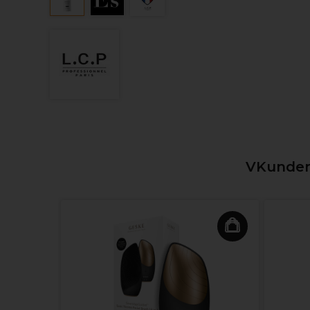
VKunden,
Ammoniak
nem