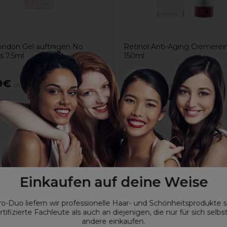
ndon Gel auftragen No
Retinol Anti-Aging Cremerei
s 7.5ml
150ml
9€
10,90€
ohne MwSt.
ohne MwSt.
iten und Make-up-Rückstände.+ Calendula-Extrakt
Einkaufen auf deine Weise
ro-Duo liefern wir professionelle Haar- und Schönheitsprodukte 
rtifizierte Fachleute als auch an diejenigen, die nur für sich selbs
beachten)
andere einkaufen.