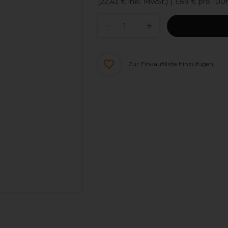
(
22,43 €
inkl. MwSt.)
| 1.89 € pro 100
Zur Einkaufsliste hinzufügen