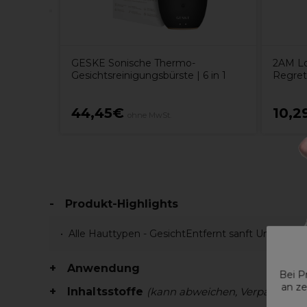
GESKE Sonische Thermo-
2AM Lo
Gesichtsreinigungsbürste | 6 in 1
Regret
44,45€
10,2
ohne MwSt.
Produkt-Highlights
Alle Hauttypen - GesichtEntfernt sanft Unreinhe
Anwendung
Bei P
an ze
Inhaltsstoffe
(kann abweichen, Verpackung 