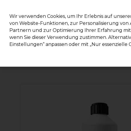
Mit d
Wir verwenden Cookies, um Ihr Erlebnis auf unsere
von Website-Funktionen, zur Personalisierung vo
Partnern und zur Optimierung Ihrer Erfahrung mit 
Marken
Deals
Haare
Elektrogeräte
Salonein
wenn Sie dieser Verwendung zustimmen. Alternativ 
Einstellungen“ anpassen oder mit „Nur essenzielle C
Lieferung und Lieferzeiten
– mehr erfahren