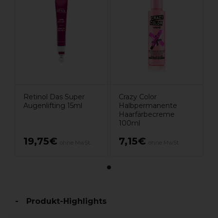
Retinol Das Super
Crazy Color
Augenlifting 15ml
Halbpermanente
Haarfärbecreme
100ml
19,75€
7,15€
ohne MwSt.
ohne MwSt.
Produkt-Highlights