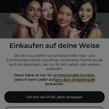
*Du bist kein Profikunde?
BESUCHE
UNSERE WEBSEITE FÜR ENDVERBRAUCHER.*
Einkaufen auf deine Weise
Bei Pro-Duo liefern wir professionelle Haar- und
Schönheitsprodukte sowohl an zertifizierte Fachleute als
auch an diejenigen, die nur für sich selbst oder andere
einkaufen.
Diese Seite ist nur für professionelle Kunden,
© Alle Rechte vorbehalten © Pro-Duo
2026
jedoch kann jeder auf
pro-duo-shopping.de
einkaufen.
Pro-Duo ist Ihr zuverlässiger Partner für hochwertige Produkte im
Friseur- und Kosmetikbereich. Unsere sorgfältig ausgewählten,
hochwertigen Produkte, von der Haarpflege über das Make-up bis hin
Ich bin ein Profi, jetzt shoppen
zu Spezialwerkzeugen, sind so konzipiert, dass sie die Erwartungen
von Friseursalons und Kosmetikstudios übertreffen. Verlassen Sie sich
auf Pro-Duo für erstklassige Qualität und zeitgemäße Lösungen.