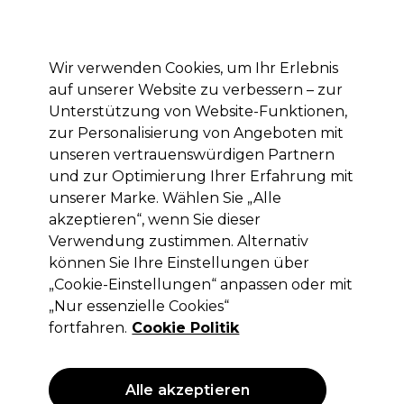
Mit dem Code PRO10 erhälst du 10% Rabatt auf deine erste Online Bestellung
Anmelden
Wir verwenden Cookies, um Ihr Erlebnis
auf unserer Website zu verbessern – zur
Marken
Deals
Haare
Elektrogeräte
Saloneinrichtung
Unterstützung von Website-Funktionen,
zur Personalisierung von Angeboten mit
Lieferung und Lieferzeiten
– mehr erfahren
unseren vertrauenswürdigen Partnern
und zur Optimierung Ihrer Erfahrung mit
unserer Marke. Wählen Sie „Alle
Retinol
akzeptieren“, wenn Sie dieser
Retinol Vitamin C Augencreme 15g
Verwendung zustimmen. Alternativ
können Sie Ihre Einstellungen über
(
0
)
„Cookie-Einstellungen“ anpassen oder mit
14,69 €
ohne MwSt.
(PROFI-PREIS)
„Nur essenzielle Cookies“
(
17,48 €
inkl. MwSt.)
fortfahren.
Cookie Politik
ANGEBOT
Alle akzeptieren