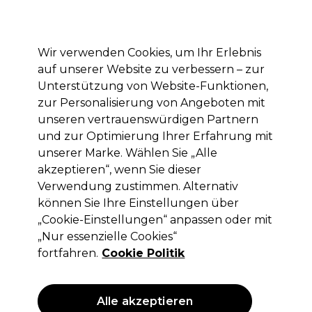
Mit dem Code PRO10 erhälst du 10% Rabatt auf deine erste Online Bestellung
Anmelden
Wir verwenden Cookies, um Ihr Erlebnis
auf unserer Website zu verbessern – zur
Marken
Deals
Haare
Elektrogeräte
Saloneinrichtung
Unterstützung von Website-Funktionen,
zur Personalisierung von Angeboten mit
Lieferung und Lieferzeiten
– mehr erfahren
unseren vertrauenswürdigen Partnern
und zur Optimierung Ihrer Erfahrung mit
unserer Marke. Wählen Sie „Alle
Jean Marin Make-Up
akzeptieren“, wenn Sie dieser
Jean Marin Rougepinsel Blush Brush
Verwendung zustimmen. Alternativ
können Sie Ihre Einstellungen über
(
0
)
„Cookie-Einstellungen“ anpassen oder mit
12,10 €
ohne MwSt.
(PROFI-PREIS)
„Nur essenzielle Cookies“
(
14,40 €
inkl. MwSt.)
fortfahren.
Cookie Politik
ANGEBOT
Alle akzeptieren