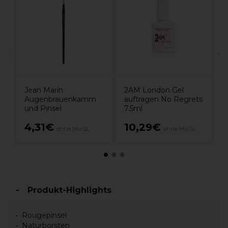
e
F
n
Jean Marin
2AM London Gel
Augenbrauenkamm
auftragen No Regrets
und Pinsel
7.5ml
4,31€
10,29€
ohne MwSt.
ohne MwSt.
Produkt-Highlights
Rougepinsel
Naturborsten