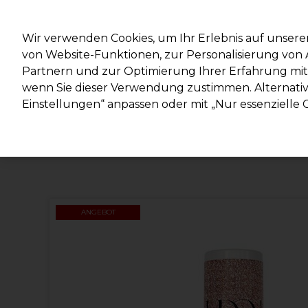
Mit d
Wir verwenden Cookies, um Ihr Erlebnis auf unsere
von Website-Funktionen, zur Personalisierung vo
Partnern und zur Optimierung Ihrer Erfahrung mit 
Marken
Deals
Haare
Elektrogeräte
Salonein
wenn Sie dieser Verwendung zustimmen. Alternativ 
Einstellungen“ anpassen oder mit „Nur essenzielle C
Lieferung und Lieferzeiten
– mehr erfahren
ANGEBOT