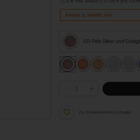
(
7,13 €
inkl. MwSt.)
| 57.05 € pro 100
KAUFE 2, SPARE 20%
ID1 Pink Silber und Goldgl
ID1
ID2
ID3
ID4
ID5
Zur Einkaufsliste hinzufügen