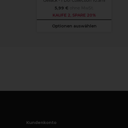
Gellack - I Do! Collection 10.5ml
5,99 €
ohne MwSt.
KAUFE 2, SPARE 20%
Optionen auswählen
Kundenkonto