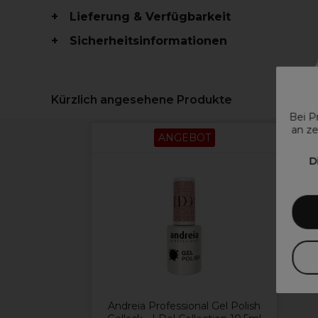
Lieferung & Verfügbarkeit
Sicherheitsinformationen
Kürzlich angesehene Produkte
Bei P
an ze
ANGEBOT
D
Andreia Professional Gel Polish