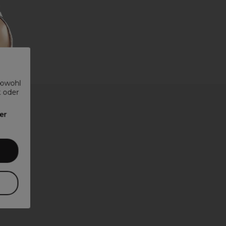
sowohl
t oder
er