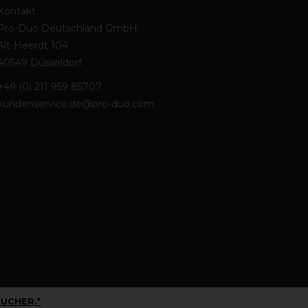
Kontakt
Pro-Duo Deutschland GmbH
Alt-Heerdt 104
40549 Düsseldorf
+49 (0) 211 959 85707
kundenservice.de@pro-duo.com
UCHER.*