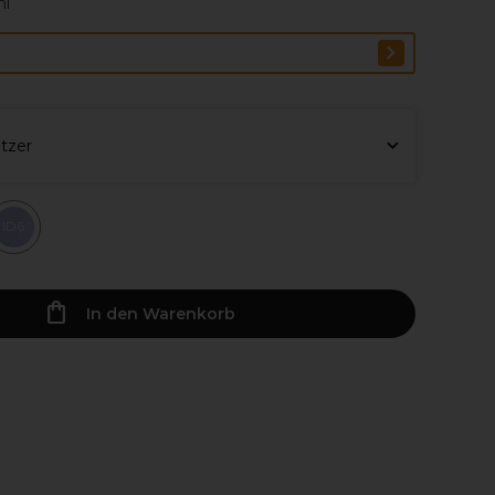
ml
itzer
ID6
In den Warenkorb