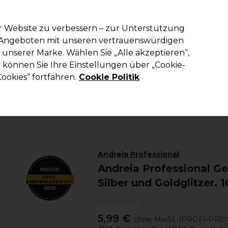
em Code PRO10 erhälst du 10% Rabatt auf deine erste Online Best
r Website zu verbessern – zur Unterstützung
n Angeboten mit unseren vertrauenswürdigen
Suchen
unserer Marke. Wählen Sie „Alle akzeptieren“,
richtung
Kosmetik
Herrenfriseur
Inspiration
Die Professional
können Sie Ihre Einstellungen über „Cookie-
ookies“ fortfahren.
Cookie Politik
Kosmetik
Nägel
Gel-Nagellack
Andreia Professional
Andreia Professional Gel 
Silber und Goldglitzer. 
(
0
)
5,99 €
ohne MwSt.
(PROFI-PREI