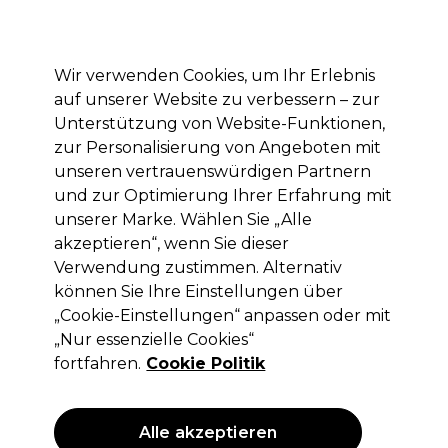
Mit dem Code PRO10 erhälst du 10% Rabatt auf deine erste Online Bestellung
Anmelden
Wir verwenden Cookies, um Ihr Erlebnis
auf unserer Website zu verbessern – zur
Marken
Deals
Haare
Elektrogeräte
Saloneinrichtung
Unterstützung von Website-Funktionen,
zur Personalisierung von Angeboten mit
Lieferung und Lieferzeiten
– mehr erfahren
unseren vertrauenswürdigen Partnern
und zur Optimierung Ihrer Erfahrung mit
unserer Marke. Wählen Sie „Alle
Andreia Professional
akzeptieren“, wenn Sie dieser
Andreia Professional Gel Polish
Verwendung zustimmen. Alternativ
Gellack - Magazine Collection MZ1
können Sie Ihre Einstellungen über
Bordeauxrot 10.5ml
„Cookie-Einstellungen“ anpassen oder mit
„Nur essenzielle Cookies“
(
0
)
fortfahren.
Cookie Politik
5,99 €
ohne MwSt.
(PROFI-PREIS)
(
7,13 €
inkl. MwSt.)
| 57.05 € pro 100ml
Alle akzeptieren