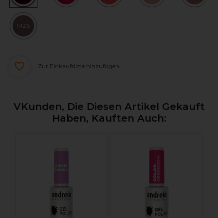
MZ6
Zur Einkaufsliste hinzufügen
VKunden, Die Diesen Artikel Gekauft
Haben, Kauften Auch:
L
G
1
n