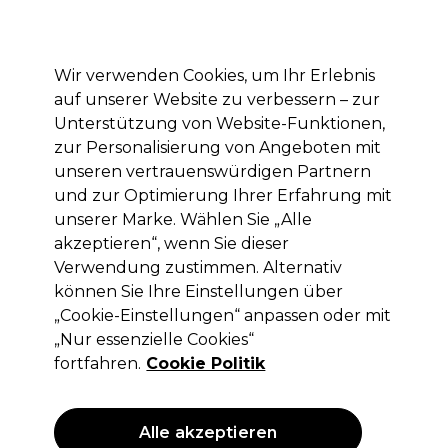
Mit dem Code PRO10 erhälst du 10% Rabatt auf deine erste Online Bestellung
Anmelden
Wir verwenden Cookies, um Ihr Erlebnis
auf unserer Website zu verbessern – zur
Marken
Deals
Haare
Elektrogeräte
Saloneinrichtung
Unterstützung von Website-Funktionen,
zur Personalisierung von Angeboten mit
Lieferung und Lieferzeiten
– mehr erfahren
unseren vertrauenswürdigen Partnern
und zur Optimierung Ihrer Erfahrung mit
unserer Marke. Wählen Sie „Alle
ASP
akzeptieren“, wenn Sie dieser
ASP Pro Forms 250pcs
Verwendung zustimmen. Alternativ
können Sie Ihre Einstellungen über
(
0
)
„Cookie-Einstellungen“ anpassen oder mit
6,86 €
ohne MwSt.
(PROFI-PREIS)
„Nur essenzielle Cookies“
(
8,16 €
inkl. MwSt.)
fortfahren.
Cookie Politik
Alle akzeptieren