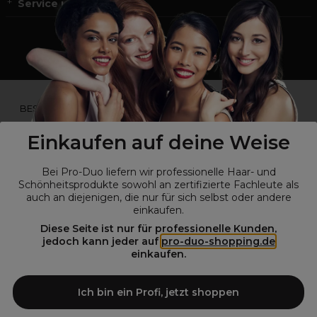
Service und Kontakt
*Du bist kein Profikunde?
BESUCHE
UNSERE WEBSEITE FÜR ENDVERBRAUCHER.*
Einkaufen auf deine Weise
Bei Pro-Duo liefern wir professionelle Haar- und
Schönheitsprodukte sowohl an zertifizierte Fachleute als
auch an diejenigen, die nur für sich selbst oder andere
einkaufen.
Diese Seite ist nur für professionelle Kunden,
jedoch kann jeder auf
pro-duo-shopping.de
einkaufen.
© Alle Rechte vorbehalten © Pro-Duo
2026
Pro-Duo ist Ihr zuverlässiger Partner für hochwertige Produkte im
Ich bin ein Profi, jetzt shoppen
Friseur- und Kosmetikbereich. Unsere sorgfältig ausgewählten,
hochwertigen Produkte, von der Haarpflege über das Make-up bis hin