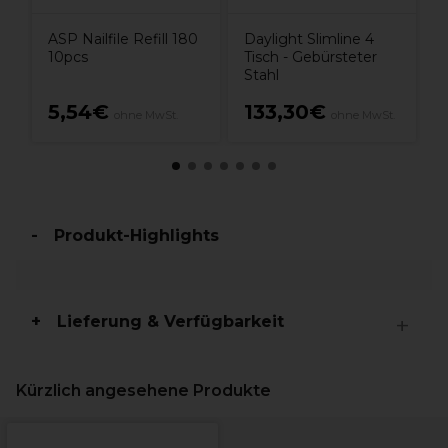
ASP Nailfile Refill 180
Daylight Slimline 4
10pcs
Tisch - Gebürsteter
Stahl
5,54€
133,30€
ohne MwSt.
ohne MwSt.
M
Produkt-Highlights
Lieferung & Verfügbarkeit
Kürzlich angesehene Produkte