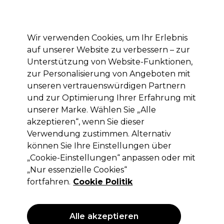
Mit dem Code PRO10 erhälst du 10% Rabatt auf deine erste Online Bestellung
Anmelden
Wir verwenden Cookies, um Ihr Erlebnis
auf unserer Website zu verbessern – zur
Marken
Deals
Haare
Elektrogeräte
Saloneinrichtung
Unterstützung von Website-Funktionen,
zur Personalisierung von Angeboten mit
Lieferung und Lieferzeiten
– mehr erfahren
unseren vertrauenswürdigen Partnern
und zur Optimierung Ihrer Erfahrung mit
unserer Marke. Wählen Sie „Alle
ASP
akzeptieren“, wenn Sie dieser
ASP Shiner Block 3 Way
Verwendung zustimmen. Alternativ
können Sie Ihre Einstellungen über
(
0
)
„Cookie-Einstellungen“ anpassen oder mit
2,32 €
ohne MwSt.
(PROFI-PREIS)
„Nur essenzielle Cookies“
(
2,76 €
inkl. MwSt.)
fortfahren.
Cookie Politik
Alle akzeptieren