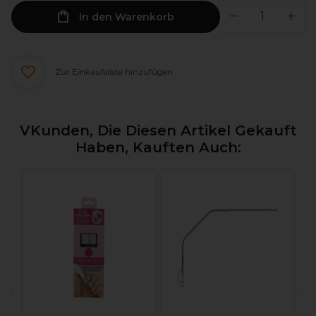
In den Warenkorb
Zur Einkaufsliste hinzufügen
VKunden, Die Diesen Artikel Gekauft
Haben, Kauften Auch:
O
L
e
t
T
B