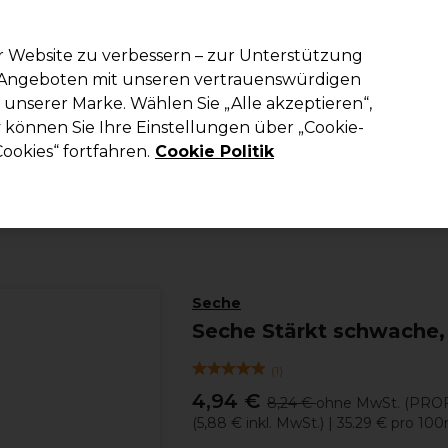
em Code PRO10 erhälst du 10% Rabatt auf deine erste Online Best
r Website zu verbessern – zur Unterstützung
n Angeboten mit unseren vertrauenswürdigen
Suchen
unserer Marke. Wählen Sie „Alle akzeptieren“,
richtung
Kosmetik
Herrenfriseur
Inspiration
Die Professional
können Sie Ihre Einstellungen über „Cookie-
ookies“ fortfahren.
Cookie Politik
Kosmetik
Nägel
Nagelpflege
Seche
Seche Stärkt schwache,
(
1
)
4,94 €
8,24 €
ohne MwSt.
(PROF
(
5,88 €
inkl. MwSt.)
| 35.29 € pro 100