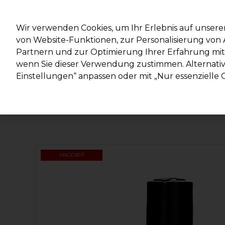
Mit d
Wir verwenden Cookies, um Ihr Erlebnis auf unsere
von Website-Funktionen, zur Personalisierung vo
Partnern und zur Optimierung Ihrer Erfahrung mit 
Marken
Deals
Haare
Elektrogeräte
Salonein
wenn Sie dieser Verwendung zustimmen. Alternativ 
Einstellungen“ anpassen oder mit „Nur essenzielle C
Lieferung und Lieferzeiten
– mehr erfahren
ANGEBOT