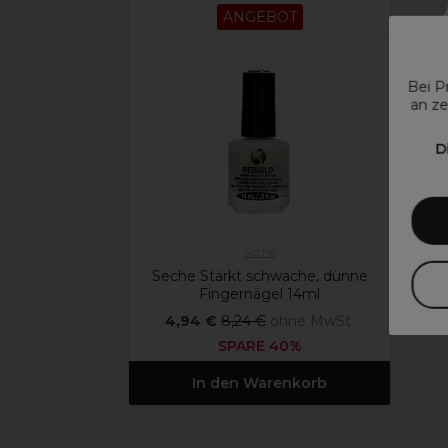
ANGEBOT
Bei P
an ze
D
Seche
Seche Stärkt schwache, dünne
Fingernägel 14ml
4,94 €
8,24 €
ohne MwSt.
SPARE 40%
In den Warenkorb