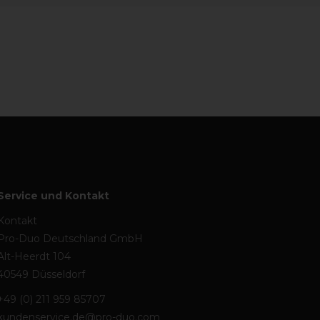
Service und Kontakt
Kontakt
Pro-Duo Deutschland GmbH
Alt-Heerdt 104
40549 Düsseldorf
+49 (0) 211 959 85707
kundenservice.de@pro-duo.com