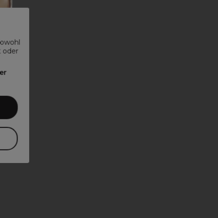
sowohl
t oder
er