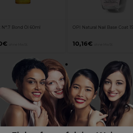
x N°.7 Bond Öl 60ml
OPI Natural Nail Base Coat 1
0€
10,16€
ohne MwSt.
ohne MwSt.