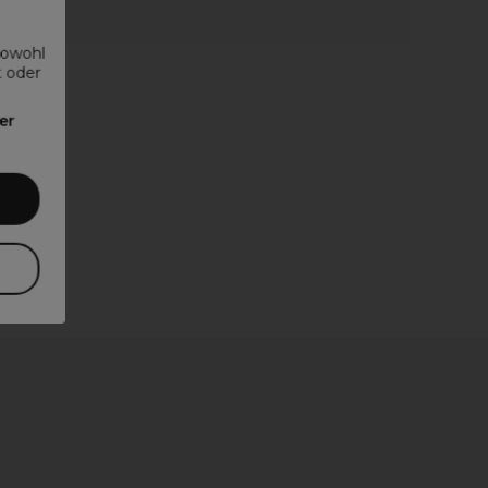
sowohl
t oder
er