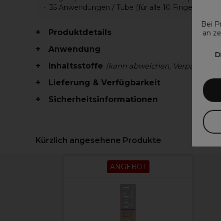
35 Anwendungen / Tube (für alle 10 Finger)
Bei P
Produktdetails
an ze
Anwendung
D
Inhaltsstoffe
(kann abweichen, Verpackung 
Lieferung & Verfügbarkeit
Sicherheitsinformationen
Kürzlich angesehene Produkte
ANGEBOT