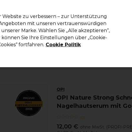
em Code PRO10 erhälst du 10% Rabatt auf deine erste Online Best
r Website zu verbessern – zur Unterstützung
n Angeboten mit unseren vertrauenswürdigen
Suchen
unserer Marke. Wählen Sie „Alle akzeptieren“,
richtung
Kosmetik
Herrenfriseur
Inspiration
Die Professional
können Sie Ihre Einstellungen über „Cookie-
ookies“ fortfahren.
Cookie Politik
Kosmetik
Nägel
Über- und Unterlack
OPI
OPI Nature Strong Schne
Nagelhautserum mit Gol
(
0
)
12,00 €
ohne MwSt.
(PROFI-PRE