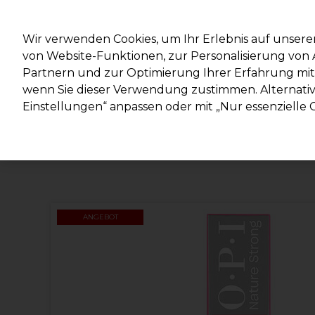
Mit d
Wir verwenden Cookies, um Ihr Erlebnis auf unsere
von Website-Funktionen, zur Personalisierung vo
Partnern und zur Optimierung Ihrer Erfahrung mit 
Marken
Deals
Haare
Elektrogeräte
Salonein
wenn Sie dieser Verwendung zustimmen. Alternativ 
Einstellungen“ anpassen oder mit „Nur essenzielle C
Lieferung und Lieferzeiten
– mehr erfahren
ANGEBOT