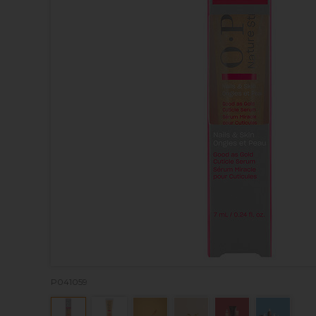
P041059