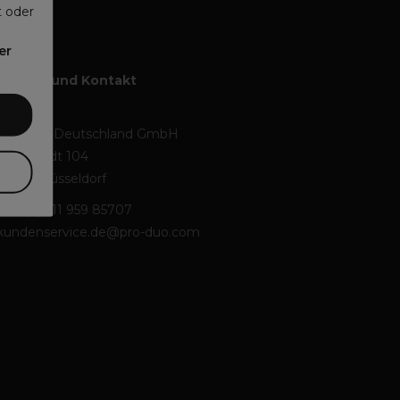
t oder
er
Service und Kontakt
Kontakt
Pro-Duo Deutschland GmbH
Alt-Heerdt 104
40549 Düsseldorf
+49 (0) 211 959 85707
kundenservice.de@pro-duo.com