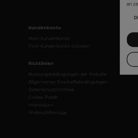
an ze
D
Kundenkonto
Mein Kundenkonto
Profi-Kundenkonto erstellen
Richtlinien
Nutzungsbedingungen der Website
Allgemeinen Geschäftsbedingungen
Datenschutzrichtlinie
Cookie Politik
Impressum
Widerrufsformular