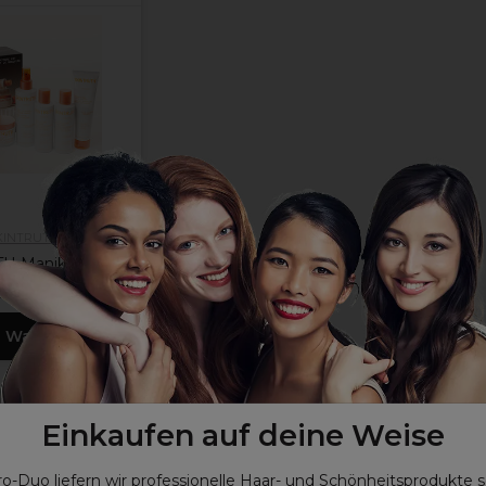
KINTRUTH
H Maniküre-Set
€
ohne MwSt.
n Warenkorb
Einkaufen auf deine Weise
ro-Duo liefern wir professionelle Haar- und Schönheitsprodukte 