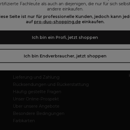
rtifizierte Fachleute als auch an diejenigen, die nur für sich selbs
Finde einen Laden
andere einkaufen.
iese Seite ist nur für professionelle Kunden, jedoch kann jed
auf
pro-duo-shopping.de
einkaufen.
Über Pro-Duo
Wer sind wir?
Ich bin ein Profi, jetzt shoppen
Finde einen Laden
Karrieren
Ich bin Endverbraucher, jetzt shoppen
Online einkaufen
Lieferung und Zahlung
Rücksendungen und Rückerstattung
Häufig gestellte Fragen
Unser Online-Prospekt
Über unsere Angebote
Besondere Bedingungen
Farbkarten