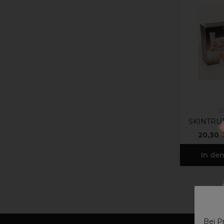
S
SKINTRUT
20,30 
In de
Bei P