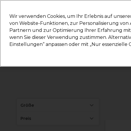
Mit d
Wir verwenden Cookies, um Ihr Erlebnis auf unsere
von Website-Funktionen, zur Personalisierung vo
Partnern und zur Optimierung Ihrer Erfahrung mit 
Marken
Deals
Haare
Elektrogeräte
Salonein
wenn Sie dieser Verwendung zustimmen. Alternativ 
Einstellungen“ anpassen oder mit „Nur essenzielle C
Lieferung und Lieferzeiten
– mehr erfahren
Größe
Preis