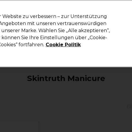
em Code PRO10 erhälst du 10% Rabatt auf deine erste Online Best
r Website zu verbessern – zur Unterstützung
n Angeboten mit unseren vertrauenswürdigen
Suchen
unserer Marke. Wählen Sie „Alle akzeptieren“,
richtung
Kosmetik
Herrenfriseur
Inspiration
Die Professional
können Sie Ihre Einstellungen über „Cookie-
ookies“ fortfahren.
Cookie Politik
Marken
Skintruth
Skintruth Manicure
Skintruth Manicure
Fi