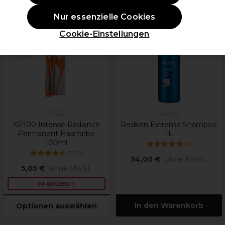
Nur essenzielle Cookies
ANGEBOT
Cookie-Einstellungen
weitere
Farbtöne
verfügbar
XP100
Redken
XP100 Intense Radiance
Redken Extreme Shampoo
Permanent Haarfarbe
1L
100ml
(
3
)
(
380
)
34,00 €
ohne MwSt.
5,05 €
ohne MwSt.
IM ANGEBOT
In den Warenkorb
Optionen auswählen