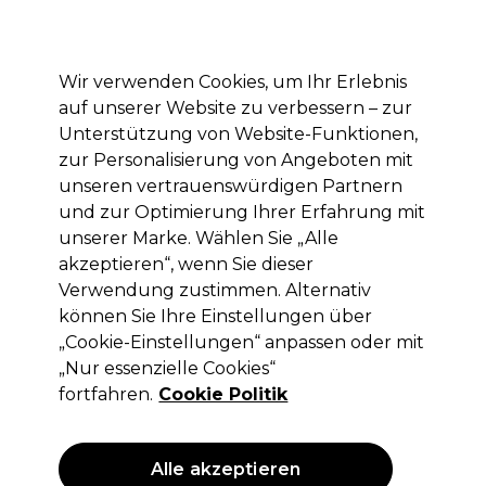
Mit dem Code PRO10 erhälst du 10% Rabatt auf deine erste Online Bestellung
Anmelden
Wir verwenden Cookies, um Ihr Erlebnis
auf unserer Website zu verbessern – zur
Marken
Deals
Haare
Elektrogeräte
Saloneinrichtung
Unterstützung von Website-Funktionen,
zur Personalisierung von Angeboten mit
Lieferung und Lieferzeiten
– mehr erfahren
unseren vertrauenswürdigen Partnern
und zur Optimierung Ihrer Erfahrung mit
Ups!
unserer Marke. Wählen Sie „Alle
akzeptieren“, wenn Sie dieser
Verwendung zustimmen. Alternativ
können Sie Ihre Einstellungen über
Keine Treffer für deine Suche.
„Cookie-Einstellungen“ anpassen oder mit
„Nur essenzielle Cookies“
hatte keine Treffer. Probiere es mit einem
allgemeineren Suchbegriff.
fortfahren.
Cookie Politik
Das könnte dir gefallen
Alle akzeptieren