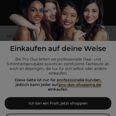
*Du bist kein Profikunde?
BESUCHE
UNSERE WEBSEITE FÜR ENDVERBRAUCHER.*
Einkaufen auf deine Weise
Bei Pro-Duo liefern wir professionelle Haar- und
Schönheitsprodukte sowohl an zertifizierte Fachleute als
auch an diejenigen, die nur für sich selbst oder andere
einkaufen.
Diese Seite ist nur für professionelle Kunden,
jedoch kann jeder auf
pro-duo-shopping.de
einkaufen.
© Alle Rechte vorbehalten © Pro-Duo
2026
Pro-Duo ist Ihr zuverlässiger Partner für hochwertige Produkte im
Ich bin ein Profi, jetzt shoppen
Friseur- und Kosmetikbereich. Unsere sorgfältig ausgewählten,
hochwertigen Produkte, von der Haarpflege über das Make-up bis hin