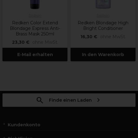
Redken
Redken
Redken Color Extend
Redken Blondage High
Blondage Express Anti-
Bright Conditioner
Brass Mask 250ml
16,30 €
ohne MwSt.
23,30 €
ohne MwSt.
E-Mail erhalten
In den Warenkorb
Finde einen Laden
Kundenkonto