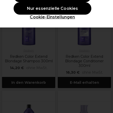
Nur essenzielle Cookies
Cookie-Einstellungen
Redken
Redken
Redken Color Extend
Redken Color Extend
Blondage Shampoo 300ml
Blondage Conditioner
300ml
14,20 €
ohne MwSt.
16,30 €
ohne MwSt.
In den Warenkorb
E-Mail erhalten