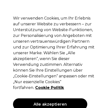
Mit dem Code PRO10 erhälst du 10% Rabatt auf deine erste Online Bestellung
Anmelden
Wir verwenden Cookies, um Ihr Erlebnis
auf unserer Website zu verbessern – zur
Marken
Deals
Haare
Elektrogeräte
Saloneinrichtung
Unterstützung von Website-Funktionen,
zur Personalisierung von Angeboten mit
Lieferung und Lieferzeiten
– mehr erfahren
unseren vertrauenswürdigen Partnern
und zur Optimierung Ihrer Erfahrung mit
Redken Color Extend Blondage
Die Professional Preise
2025
unserer Marke. Wählen Sie „Alle
Range
akzeptieren“, wenn Sie dieser
Redken Color Extend Blondage Range
Verwendung zustimmen. Alternativ
können Sie Ihre Einstellungen über
„Cookie-Einstellungen“ anpassen oder mit
„Nur essenzielle Cookies“
fortfahren.
Cookie Politik
Filters
Sortieren nach:
Relevanz
Alle akzeptieren