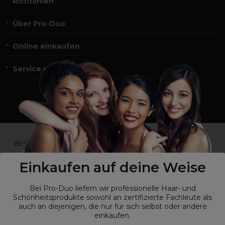
Richtlinien
Über Pro-Duo
Online einkaufen
Service und Kontakt
*Du bist kein Profikunde?
BESUCHE
UNSERE WEBSEITE FÜR ENDVERBRAUCHER.*
Einkaufen auf deine Weise
Bei Pro-Duo liefern wir professionelle Haar- und
Schönheitsprodukte sowohl an zertifizierte Fachleute als
auch an diejenigen, die nur für sich selbst oder andere
einkaufen.