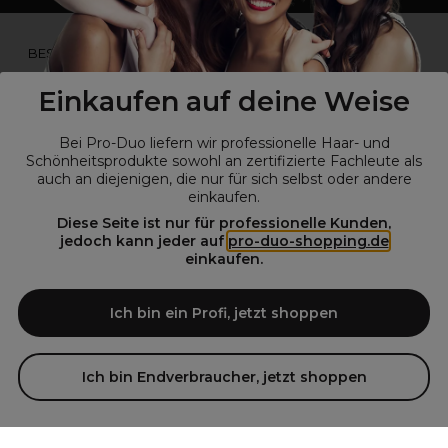
*Du bist kein Profikunde?
BESUCHE
UNSERE WEBSEITE FÜR ENDVERBRAUCHER.*
Einkaufen auf deine Weise
Bei Pro-Duo liefern wir professionelle Haar- und
Schönheitsprodukte sowohl an zertifizierte Fachleute als
auch an diejenigen, die nur für sich selbst oder andere
einkaufen.
Diese Seite ist nur für professionelle Kunden,
jedoch kann jeder auf
pro-duo-shopping.de
einkaufen.
© Alle Rechte vorbehalten © Pro-Duo
2026
Pro-Duo ist Ihr zuverlässiger Partner für hochwertige Produkte im
Ich bin ein Profi, jetzt shoppen
Friseur- und Kosmetikbereich. Unsere sorgfältig ausgewählten,
hochwertigen Produkte, von der Haarpflege über das Make-up bis hin
zu Spezialwerkzeugen, sind so konzipiert, dass sie die Erwartungen
Ich bin Endverbraucher, jetzt shoppen
von Friseursalons und Kosmetikstudios übertreffen. Verlassen Sie sich
auf Pro-Duo für erstklassige Qualität und zeitgemäße Lösungen.