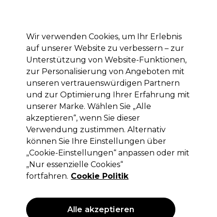
Mit dem Code PRO10 erhälst du 10% Rabatt auf deine erste Online Bestellung
Anmelden
Wir verwenden Cookies, um Ihr Erlebnis
auf unserer Website zu verbessern – zur
Marken
Deals
Haare
Elektrogeräte
Saloneinrichtung
Unterstützung von Website-Funktionen,
zur Personalisierung von Angeboten mit
Lieferung und Lieferzeiten
– mehr erfahren
unseren vertrauenswürdigen Partnern
und zur Optimierung Ihrer Erfahrung mit
unserer Marke. Wählen Sie „Alle
Sibel
akzeptieren“, wenn Sie dieser
Sibel Holster Practical
Verwendung zustimmen. Alternativ
können Sie Ihre Einstellungen über
(
0
)
„Cookie-Einstellungen“ anpassen oder mit
21,85 €
ohne MwSt.
(PROFI-PREIS)
„Nur essenzielle Cookies“
(
26,00 €
inkl. MwSt.)
fortfahren.
Cookie Politik
Alle akzeptieren