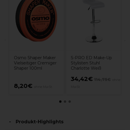
g
L
D
H
A
I
Osmo Shaper Maker
S-PRO ED Make-Up
Vielseitiger Cremiger
Stylisten Stuhl
Shaper 100ml
Charlotte Weiß
34,42€
114,75€
hne
ohne
8,20€
ohne MwSt.
MwSt.
Produkt-Highlights