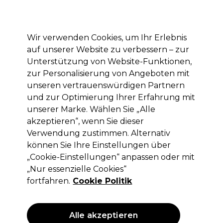
Mit dem Code PRO10 erhälst du 10% Rabatt auf deine erste Online Bestellung
Anmelden
Wir verwenden Cookies, um Ihr Erlebnis
auf unserer Website zu verbessern – zur
Marken
Deals
Haare
Elektrogeräte
Saloneinrichtung
Unterstützung von Website-Funktionen,
zur Personalisierung von Angeboten mit
Lieferung und Lieferzeiten
– mehr erfahren
unseren vertrauenswürdigen Partnern
und zur Optimierung Ihrer Erfahrung mit
unserer Marke. Wählen Sie „Alle
S-PRO
akzeptieren“, wenn Sie dieser
S-PRO Kindersitz / SitzerHöhung
Verwendung zustimmen. Alternativ
können Sie Ihre Einstellungen über
(
0
)
„Cookie-Einstellungen“ anpassen oder mit
28,97 €
57,95 €
ohne MwSt.
(PROFI-PREIS)
„Nur essenzielle Cookies“
(
34,47 €
inkl. MwSt.)
fortfahren.
Cookie Politik
ANGEBOT
Alle akzeptieren