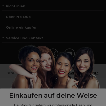
Richtlinien
Über Pro-Duo
Online einkaufen
Service und Kontakt
*Du bist kein Profikunde?
BESUCHE
UNSERE WEBSEITE FÜR ENDVERBRAUCHER.*
Einkaufen auf deine Weise
Bei Pro-Duo liefern wir professionelle Haar- und