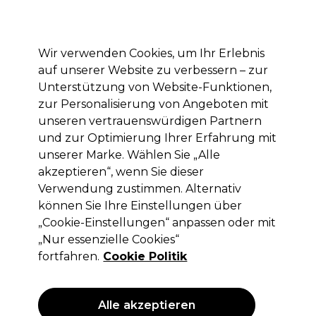
Mit dem Code PRO10 erhälst du 10% Rabatt auf deine erste Online Bestellung
Anmelden
Wir verwenden Cookies, um Ihr Erlebnis
auf unserer Website zu verbessern – zur
Marken
Deals
Haare
Elektrogeräte
Saloneinrichtung
Unterstützung von Website-Funktionen,
zur Personalisierung von Angeboten mit
Lieferung und Lieferzeiten
– mehr erfahren
unseren vertrauenswürdigen Partnern
und zur Optimierung Ihrer Erfahrung mit
unserer Marke. Wählen Sie „Alle
Sibel
akzeptieren“, wenn Sie dieser
Sibel Footrest Idealismus
Verwendung zustimmen. Alternativ
können Sie Ihre Einstellungen über
(
0
)
„Cookie-Einstellungen“ anpassen oder mit
55,96 €
79,95 €
ohne MwSt.
(PROFI-PREIS)
„Nur essenzielle Cookies“
(
66,59 €
inkl. MwSt.)
fortfahren.
Cookie Politik
ANGEBOT
Alle akzeptieren