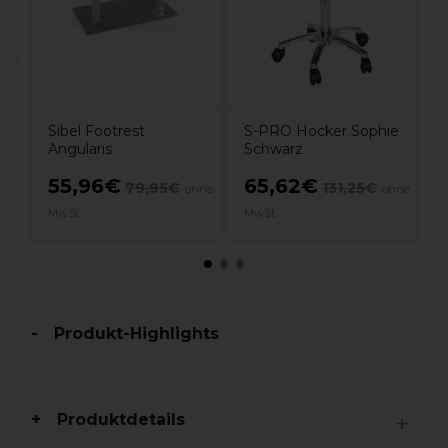
Sibel Footrest
S-PRO Hocker Sophie
Angularis
Schwarz
55,96€
65,62€
79,95€
131,25€
hne
ohne
ohne
MwSt.
MwSt.
M
Produkt-Highlights
Produktdetails