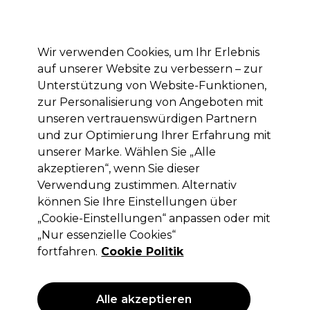
Mit dem Code PRO10 erhälst du 10% Rabatt auf deine erste Online Bestellung
Anmelden
Wir verwenden Cookies, um Ihr Erlebnis
auf unserer Website zu verbessern – zur
Marken
Deals
Haare
Elektrogeräte
Saloneinrichtung
Unterstützung von Website-Funktionen,
zur Personalisierung von Angeboten mit
Lieferung und Lieferzeiten
– mehr erfahren
unseren vertrauenswürdigen Partnern
und zur Optimierung Ihrer Erfahrung mit
unserer Marke. Wählen Sie „Alle
Sibel
akzeptieren“, wenn Sie dieser
Sibel kompakter tragbarer
Verwendung zustimmen. Alternativ
Waschbecken
können Sie Ihre Einstellungen über
„Cookie-Einstellungen“ anpassen oder mit
(
5
)
„Nur essenzielle Cookies“
111,96 €
159,95 €
ohne MwSt.
(PROFI-PREIS)
fortfahren.
Cookie Politik
(
133,23 €
inkl. MwSt.)
ANGEBOT
Alle akzeptieren