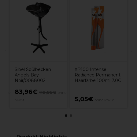
S
A
n
Sibel Spülbecken
XP100 Intense
Angels Bay
Radiance Permanent
Noir/0088002
Haarfarbe 100ml 7.0C
83,96€
€
119,95€
ohne
ohne
5,05€
MwSt.
ohne MwSt.
M
Produkt-Highlights