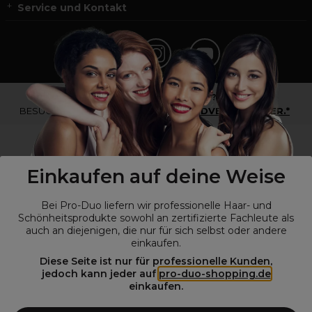
Service und Kontakt
*Du bist kein Profikunde?
BESUCHE
UNSERE WEBSEITE FÜR ENDVERBRAUCHER.*
Einkaufen auf deine Weise
Bei Pro-Duo liefern wir professionelle Haar- und
Schönheitsprodukte sowohl an zertifizierte Fachleute als
auch an diejenigen, die nur für sich selbst oder andere
einkaufen.
Diese Seite ist nur für professionelle Kunden,
© Alle Rechte vorbehalten © Pro-Duo
2026
jedoch kann jeder auf
pro-duo-shopping.de
einkaufen.
Pro-Duo ist Ihr zuverlässiger Partner für hochwertige Produkte im
Friseur- und Kosmetikbereich. Unsere sorgfältig ausgewählten,