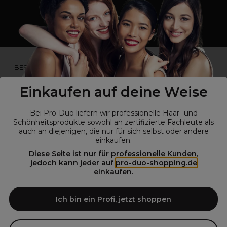
*Du bist kein Profikunde?
BESUCHE
UNSERE WEBSEITE FÜR ENDVERBRAUCHER.*
Einkaufen auf deine Weise
Bei Pro-Duo liefern wir professionelle Haar- und
Schönheitsprodukte sowohl an zertifizierte Fachleute als
auch an diejenigen, die nur für sich selbst oder andere
einkaufen.
Diese Seite ist nur für professionelle Kunden,
jedoch kann jeder auf
pro-duo-shopping.de
einkaufen.
© Alle Rechte vorbehalten © Pro-Duo
2026
Pro-Duo ist Ihr zuverlässiger Partner für hochwertige Produkte im
Ich bin ein Profi, jetzt shoppen
Friseur- und Kosmetikbereich. Unsere sorgfältig ausgewählten,
hochwertigen Produkte, von der Haarpflege über das Make-up bis hin
zu Spezialwerkzeugen, sind so konzipiert, dass sie die Erwartungen