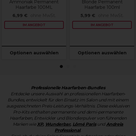
Ammoniak Permanent
Blonde Permanent
Haarfarbe 100ML
Haarfarbe 100ml
6,99 €
ohne MwSt.
5,99 €
ohne MwSt.
IM ANGEBOT
IM ANGEBOT
Optionen auswählen
Optionen auswählen
1
2
3
Professionelle Haarfarben-Bundles
Entdecke unsere Auswahl an professionellen Haarfarben-
Bundles, entwickelt für den Einsatz im Salon und mit einem
ausgezeichneten Preis-Leistungs-Verhältnis. Diese exklusiven
Pro-Kits enthalten permanente und demi-permanente
Haarfarben, Entwickler und Blondierpulver von führenden
Marken wie
XP
,
Wunderbar
,
Lômé Paris
und
Andreia
Professional
.