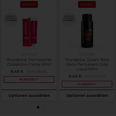
ANGEBOT
ANGEBOT
weitere
weitere
Farbtöne
Farbtöne
verfügbar
verfügbar
Wunderbar
Wunderbar
Wunderbar Permanente
Wunderbar Gloss'n Tone
Colorations-Creme 60ml
Demi-Permanent Color
Liquid 60ml
9,45 €
ohne MwSt.
9,45 €
ohne MwSt.
IM ANGEBOT
IM ANGEBOT
Optionen auswählen
Optionen auswählen
1
2
3
4
5
6
7
8