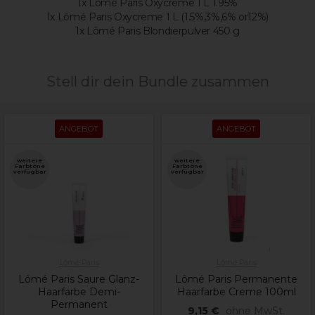
1x Lômé Paris Oxycreme 1 L 1.95%
1x Lômé Paris Oxycreme 1 L (1.5%,3%,6% or12%)
1x Lômé Paris Blondierpulver 450 g
Stell dir dein Bundle zusammen
ANGEBOT
ANGEBOT
weitere
weitere
Farbtöne
Farbtöne
verfügbar
verfügbar
Lômé Paris
Lômé Paris
Lômé Paris Saure Glanz-
Lômé Paris Permanente
Haarfarbe Demi-
Haarfarbe Creme 100ml
Permanent
9,15 €
ohne MwSt.