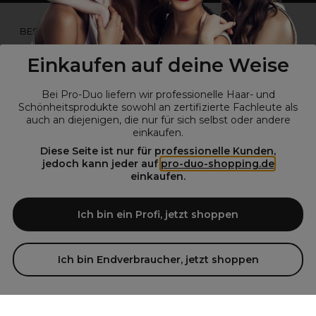
*Du bist kein Profikunde?
BESUCHE
UNSERE WEBSEITE FÜR ENDVERBRAUCHER.*
Einkaufen auf deine Weise
Bei Pro-Duo liefern wir professionelle Haar- und
Schönheitsprodukte sowohl an zertifizierte Fachleute als
auch an diejenigen, die nur für sich selbst oder andere
einkaufen.
Diese Seite ist nur für professionelle Kunden,
jedoch kann jeder auf
pro-duo-shopping.de
einkaufen.
© Alle Rechte vorbehalten © Pro-Duo
2026
Pro-Duo ist Ihr zuverlässiger Partner für hochwertige Produkte im
Ich bin ein Profi, jetzt shoppen
Friseur- und Kosmetikbereich. Unsere sorgfältig ausgewählten,
hochwertigen Produkte, von der Haarpflege über das Make-up bis hin
zu Spezialwerkzeugen, sind so konzipiert, dass sie die Erwartungen
Ich bin Endverbraucher, jetzt shoppen
von Friseursalons und Kosmetikstudios übertreffen. Verlassen Sie sich
auf Pro-Duo für erstklassige Qualität und zeitgemäße Lösungen.