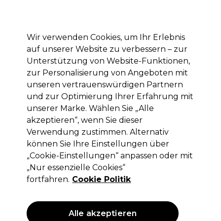
Mit dem Code PRO10 erhälst du 10% Rabatt auf deine erste Online Bestellung
Anmelden
Wir verwenden Cookies, um Ihr Erlebnis
auf unserer Website zu verbessern – zur
Marken
Deals
Haare
Elektrogeräte
Saloneinrichtung
Unterstützung von Website-Funktionen,
zur Personalisierung von Angeboten mit
Lieferung und Lieferzeiten
– mehr erfahren
unseren vertrauenswürdigen Partnern
und zur Optimierung Ihrer Erfahrung mit
unserer Marke. Wählen Sie „Alle
Hive
akzeptieren“, wenn Sie dieser
Hive Neos Wax Heater 200ml Black
Verwendung zustimmen. Alternativ
können Sie Ihre Einstellungen über
(
0
)
„Cookie-Einstellungen“ anpassen oder mit
30,75 €
ohne MwSt.
(PROFI-PREIS)
„Nur essenzielle Cookies“
(
36,59 €
inkl. MwSt.)
| 15.38 € pro 100ml
fortfahren.
Cookie Politik
Alle akzeptieren