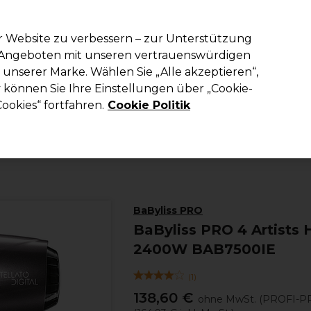
em Code PRO10 erhälst du 10% Rabatt auf deine erste Online Best
r Website zu verbessern – zur Unterstützung
n Angeboten mit unseren vertrauenswürdigen
Suchen
unserer Marke. Wählen Sie „Alle akzeptieren“,
richtung
Kosmetik
Herrenfriseur
Inspiration
Die Professional
können Sie Ihre Einstellungen über „Cookie-
ookies“ fortfahren.
Cookie Politik
Elektrogeräte
Haartrockner
BaByliss PRO
BaByliss PRO 4 Artists H
2400W BAB7500IE
(
1
)
138,60 €
ohne MwSt.
(PROFI-PR