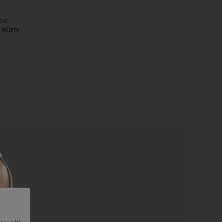
rbe
l 60ml