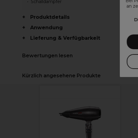
Bei P
Schalldämpfer
an ze
Produktdetails
D
Anwendung
Lieferung & Verfügbarkeit
Bewertungen lesen
Kürzlich angesehene Produkte