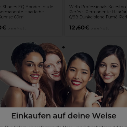
 Shades EQ Bonder Inside
Wella Professionals Koleston
ermanente Haarfarbe -
Perfect Permanente Haarfa
unrise 60ml
6/98 Dunkelblond Fumé-Per
0€
12,60€
ohne MwSt.
ohne MwSt.
Einkaufen auf deine Weise