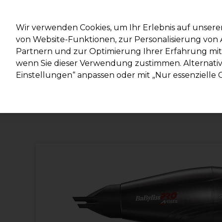
Mit d
Wir verwenden Cookies, um Ihr Erlebnis auf unsere
von Website-Funktionen, zur Personalisierung vo
Partnern und zur Optimierung Ihrer Erfahrung mit 
Marken
Deals
Haare
Elektrogeräte
Salonein
wenn Sie dieser Verwendung zustimmen. Alternativ 
Einstellungen“ anpassen oder mit „Nur essenzielle C
Lieferung und Lieferzeiten
– mehr erfahren