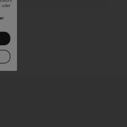
sowohl
t oder
er