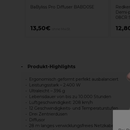
BaByliss Pro Diffuser BABD05E
Redken
Demi-p
08CR S
13,50€
12,8
ohne MwSt.
Produkt-Highlights
Ergonomisch geformt perfekt ausbalanciert
Leistungsstark – 2.400 W
Ultraleicht – 396 g
Lebensdauer von bis zu 10.000 Stunden
Luftgeschwindigkeit: 208 km/h
12 Geschwindigkeits- und Temperaturstufen
Drei Zentrierdüsen
Diffusor
28 m langes verwicklungsfreies Netzkabel