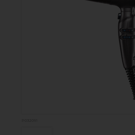
P032091