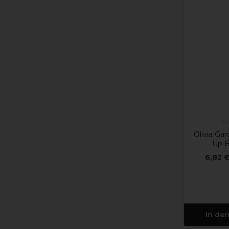
Ol
Olivia Ga
Up 
6,82 
In de