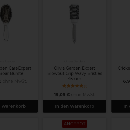
ivia Garden
Olivia Garden
rden CareExpert
Olivia Garden Expert
Cricke
Boar Bürste
Blowout Grip Wavy Bristles
45mm
€
ohne MwSt.
6,
(
1
)
19,05 €
ohne MwSt.
n Warenkorb
In den Warenkorb
In
ANGEBOT