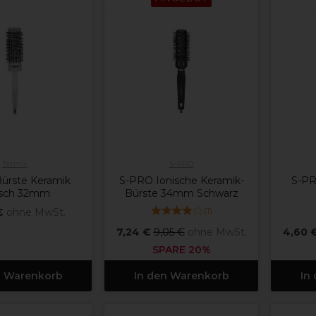
Termix
S-PRO
Bürste Keramik
S-PRO Ionische Keramik-
S-PR
isch 32mm
Bürste 34mm Schwarz
(
1
)
€
ohne MwSt.
7,24 €
9,05 €
ohne MwSt.
4,60 
SPARE 20%
n Warenkorb
In den Warenkorb
In