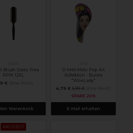
Cricket
Sibel
t Brush Static Free
D-Méli-Mélo Pop Art
RPM 12XL
Kollektion - Bürste
"WowLady"
99 €
ohne MwSt.
4,79 €
5,99 €
ohne MwSt.
SPARE 20%
 den Warenkorb
E-Mail erhalten
ANGEBOT