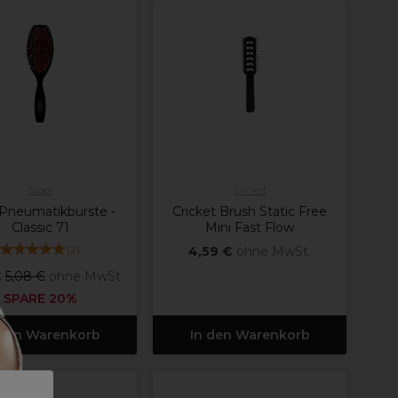
Sibel
Cricket
 Pneumatikbürste -
Cricket Brush Static Free
Classic 71
Mini Fast Flow
(
2
)
4,59 €
ohne MwSt.
€
5,08 €
ohne MwSt.
SPARE 20%
 den Warenkorb
In den Warenkorb