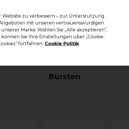
em Code PRO10 erhälst du 10% Rabatt auf deine erste Online Best
r Website zu verbessern – zur Unterstützung
n Angeboten mit unseren vertrauenswürdigen
Suchen
unserer Marke. Wählen Sie „Alle akzeptieren“,
richtung
Kosmetik
Herrenfriseur
Inspiration
Die Professional
können Sie Ihre Einstellungen über „Cookie-
ookies“ fortfahren.
Cookie Politik
Haare
Bürsten
Bürsten
Fi