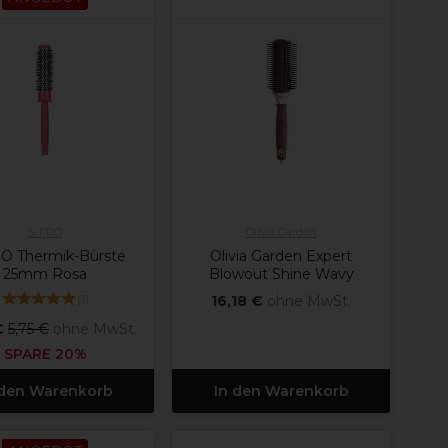
S-PRO
Olivia Garden
O Thermik-Bürste
Olivia Garden Expert
25mm Rosa
Blowout Shine Wavy
(
1
)
16,18 €
ohne MwSt.
€
5,75 €
ohne MwSt.
SPARE 20%
 den Warenkorb
In den Warenkorb