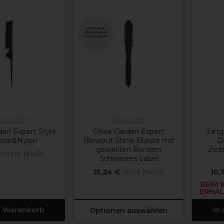
weitere
Optionen
verfügbar
ivia Garden
Olivia Garden
rden Expert Style
Olivia Garden Expert
Tang
Boar&Nylon
Blowout Shine Bürste mit
D
gewellten Borsten
Zerb
€
ohne MwSt.
Schwarzes Label
15,24 €
ohne MwSt.
10,
BEIM 
ERHALT
n Warenkorb
In
Optionen auswählen