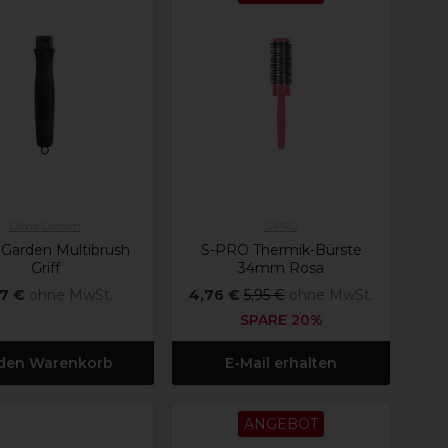
Olivia Garden
S-PRO
a Garden Multibrush
S-PRO Thermik-Bürste
Griff
34mm Rosa
17 €
ohne MwSt.
4,76 €
5,95 €
ohne MwSt.
SPARE 20%
 den Warenkorb
E-Mail erhalten
ANGEBOT