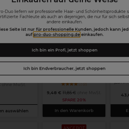
ro-Duo liefern wir professionelle Haar- und Schönheitsprodukte 
rtifizierte Fachleute als auch an diejenigen, die nur für sich selbs
andere einkaufen.
iese Seite ist nur für professionelle Kunden, jedoch kann jed
auf
pro-duo-shopping.de
einkaufen.
Ich bin ein Profi, jetzt shoppen
ivia Garden
S-PRO
Ich bin Endverbraucher, jetzt shoppen
rden Mulitbrush
S-PRO Ionische Keramik-
Olivi
he Rundbürste
Bürste 62mm Schwarz
(25mm
(
2
)
€
ohne MwSt.
9,48 €
11,85 €
ohne MwSt.
43,
SPARE 20%
In den Warenkorb
E
en auswählen
ANGEBOT