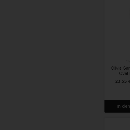
Ol
Olivia Ga
Oval 
23,55 
In de