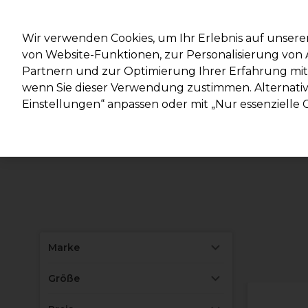
Mit d
Wir verwenden Cookies, um Ihr Erlebnis auf unsere
von Website-Funktionen, zur Personalisierung vo
Partnern und zur Optimierung Ihrer Erfahrung mit 
Marken
Deals
Haare
Elektrogeräte
Salonein
wenn Sie dieser Verwendung zustimmen. Alternativ 
Einstellungen“ anpassen oder mit „Nur essenzielle C
Lieferung und Lieferzeiten
– mehr erfahren
Marke
Größe