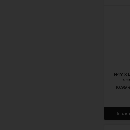
Termix 
Ion
10,99 
In de