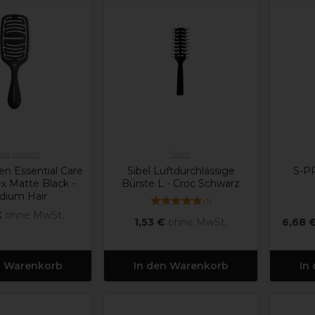
ivia Garden
Sibel
den Essential Care
Sibel Luftdurchlässige
S-P
x Matte Black -
Bürste L - Croc Schwarz
dium Hair
(
1
)
€
ohne MwSt.
1,53 €
ohne MwSt.
6,68 
n Warenkorb
In den Warenkorb
In