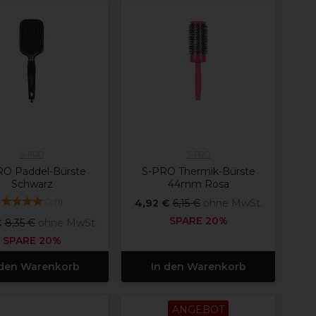
S-PRO
S-PRO
RO Paddel-Bürste
S-PRO Thermik-Bürste
Schwarz
44mm Rosa
(
1
)
4,92 €
6,15 €
ohne MwSt.
SPARE 20%
€
8,35 €
ohne MwSt.
SPARE 20%
 den Warenkorb
In den Warenkorb
ANGEBOT