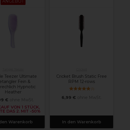
ANGEBOT
Tangle Teezer
Cricket
le Teezer Ultimate
Cricket Brush Static Free
etangler Fein &
RPM 12-rows
rechlich Hypnotic
(
1
)
Heather
6,99 €
ohne MwSt.
99 €
ohne MwSt.
KAUF VON 1 STÜCK,
E DAS 2. MIT -50%
 den Warenkorb
In den Warenkorb