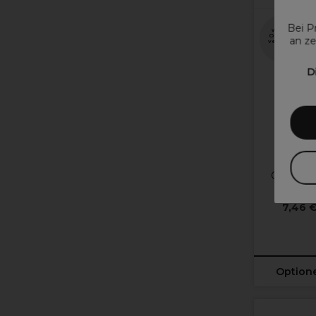
Bei P
weitere
Optionen
an ze
verfügbar
D
Ol
Olivia Ga
Einfac
7,46 
Option