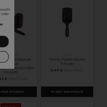
sowohl
t oder
er
Olivia Garden
Termix
a Garden Multibrush
Termix Paddle Bürste
Reise-Set
Schwarz
+35mm+45mm+55m
6,49 €
ohne MwSt.
m+Griff)
63 €
ohne MwSt.
-Mail erhalten
In den Warenkorb
ANGEBOT