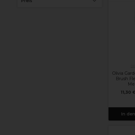
Preis
Ol
Olivia Gar
Brush Fle
Me
11,30 
In de