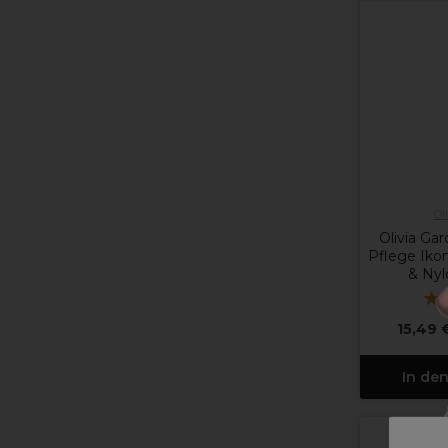
Ol
Olivia Ga
Pflege Iko
& Nyl
15,49 
In de