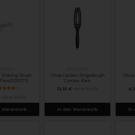
Barburys
Olivia Garden
 Shaving Brush
Olivia Garden Fingerbrush
Olivi
Plexi/0001711
Combo Klein
(
1
)
13,10 €
ohne MwSt.
4,
€
ohne MwSt.
n Warenkorb
In den Warenkorb
In