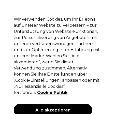
Mit dem Code PRO10 erhälst du 10% Rabatt auf deine erste Online Bestellung
Anmelden
Wir verwenden Cookies, um Ihr Erlebnis
auf unserer Website zu verbessern – zur
Marken
Deals
Haare
Elektrogeräte
Saloneinrichtung
Unterstützung von Website-Funktionen,
zur Personalisierung von Angeboten mit
Lieferung und Lieferzeiten
– mehr erfahren
unseren vertrauenswürdigen Partnern
und zur Optimierung Ihrer Erfahrung mit
unserer Marke. Wählen Sie „Alle
Sibel
akzeptieren“, wenn Sie dieser
Sibel Best Grips Metall Gerade Matt
Verwendung zustimmen. Alternativ
50mm 250Stk Gold
können Sie Ihre Einstellungen über
„Cookie-Einstellungen“ anpassen oder mit
(
0
)
„Nur essenzielle Cookies“
11,35 €
ohne MwSt.
(PROFI-PREIS)
fortfahren.
Cookie Politik
(
13,51 €
inkl. MwSt.)
ANGEBOT
Alle akzeptieren