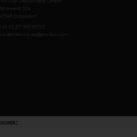
Pro-Duo Deutschland GmbH
Alt-Heerdt 104
40549 Düsseldorf
+49 (0) 211 959 85707
kundenservice.de@pro-duo.com
UCHER.*