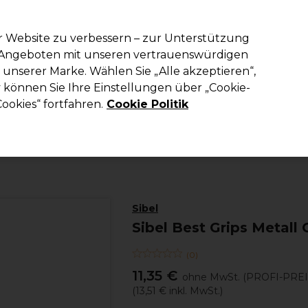
em Code PRO10 erhälst du 10% Rabatt auf deine erste Online Best
r Website zu verbessern – zur Unterstützung
n Angeboten mit unseren vertrauenswürdigen
Suchen
unserer Marke. Wählen Sie „Alle akzeptieren“,
richtung
Kosmetik
Herrenfriseur
Inspiration
Die Professional
können Sie Ihre Einstellungen über „Cookie-
ookies“ fortfahren.
Cookie Politik
Haare
Friseurausstattung
Haarnadeln, Klammern & Clips
Sibel
Sibel Best Grips Metal
(
0
)
11,35 €
ohne MwSt.
(PROFI-PREI
(
13,51 €
inkl. MwSt.)