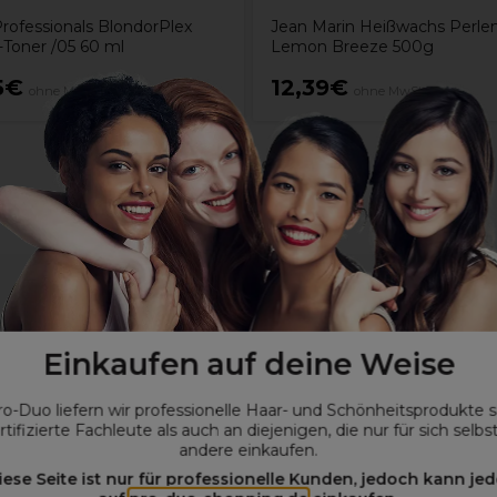
Professionals BlondorPlex
Jean Marin Heißwachs Perle
Toner /05 60 ml
Lemon Breeze 500g
5€
12,39€
ohne MwSt.
ohne MwSt.
Einkaufen auf deine Weise
ro-Duo liefern wir professionelle Haar- und Schönheitsprodukte 
rtifizierte Fachleute als auch an diejenigen, die nur für sich selbs
andere einkaufen.
iese Seite ist nur für professionelle Kunden, jedoch kann jed