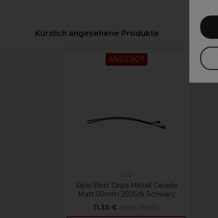
Kürzlich angesehene Produkte
ANGEBOT
Sibel
Sibel Best Grips Metall Gerade
Matt 50mm 250Stk Schwarz
11,35 €
ohne MwSt.