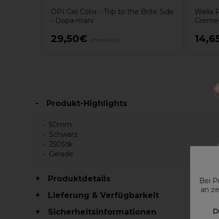
OPI Gel Color - Trip to the Brite Side
Wella 
- Dopa-mani
Creme-
29,50€
14,6
ohne MwSt.
Produkt-Highlights
50mm
Schwarz
250Stk
Gerade
Produktdetails
Bei P
an ze
Lieferung & Verfügbarkeit
D
Sicherheitsinformationen