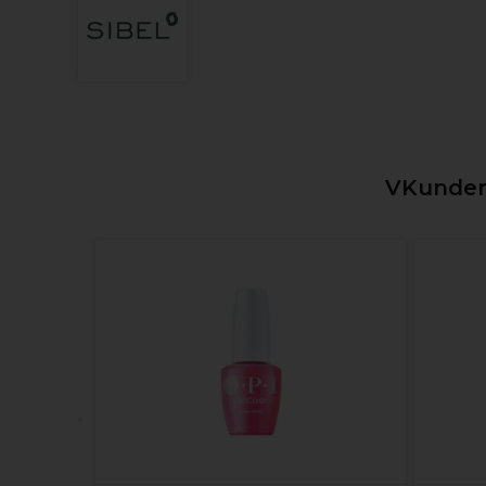
VKunden,
oner