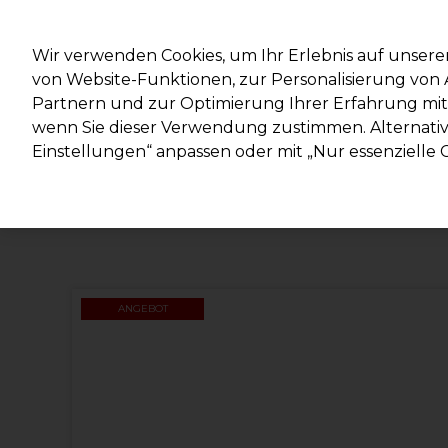
Mit d
Wir verwenden Cookies, um Ihr Erlebnis auf unsere
von Website-Funktionen, zur Personalisierung vo
Partnern und zur Optimierung Ihrer Erfahrung mit 
Marken
Deals
Haare
Elektrogeräte
Salonein
wenn Sie dieser Verwendung zustimmen. Alternativ 
Einstellungen“ anpassen oder mit „Nur essenzielle C
Lieferung und Lieferzeiten
– mehr erfahren
ANGEBOT