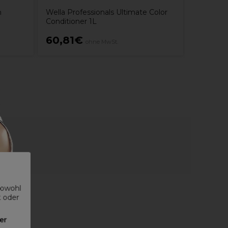
n
Wella Professionals Ultimate Color
Conditioner 1L
60,81€
18,95
ohne MwSt.
sowohl
t oder
er