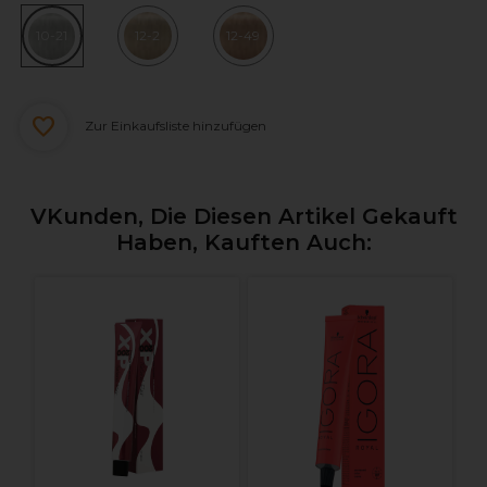
10-21
12-2
12-49
Zur Einkaufsliste hinzufügen
VKunden, Die Diesen Artikel Gekauft
Haben, Kauften Auch:
B