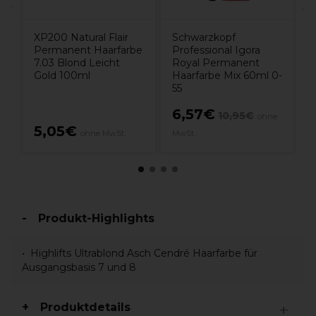
XP200 Natural Flair
Schwarzkopf
Permanent Haarfarbe
Professional Igora
7.03 Blond Leicht
Royal Permanent
Gold 100ml
Haarfarbe Mix 60ml 0-
55
6,57€
10,95€
ohne
5,05€
ohne MwSt.
MwSt.
Produkt-Highlights
Highlifts Ultrablond Asch Cendré Haarfarbe für
Ausgangsbasis 7 und 8
Produktdetails