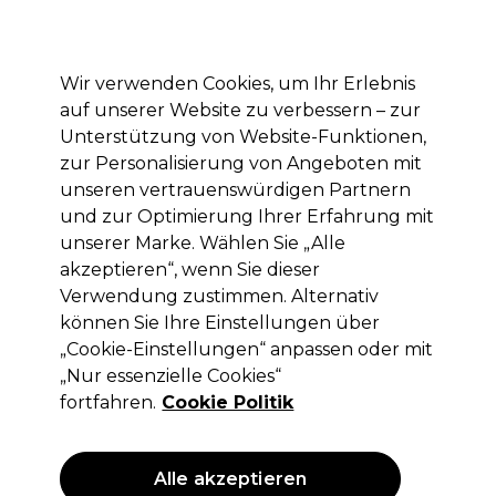
Mit dem Code PRO10 erhälst du 10% Rabatt auf deine erste Online Bestellung
Anmelden
Wir verwenden Cookies, um Ihr Erlebnis
auf unserer Website zu verbessern – zur
Marken
Deals
Haare
Elektrogeräte
Saloneinrichtung
Unterstützung von Website-Funktionen,
zur Personalisierung von Angeboten mit
Lieferung und Lieferzeiten
– mehr erfahren
unseren vertrauenswürdigen Partnern
und zur Optimierung Ihrer Erfahrung mit
unserer Marke. Wählen Sie „Alle
Schwarzkopf Professional
akzeptieren“, wenn Sie dieser
Schwarzkopf Professional Igora Royal
Verwendung zustimmen. Alternativ
Highlifts Permanent Haarfarbe 60ml
können Sie Ihre Einstellungen über
10-21
„Cookie-Einstellungen“ anpassen oder mit
„Nur essenzielle Cookies“
(
1
)
fortfahren.
Cookie Politik
11,80 €
ohne MwSt.
(PROFI-PREIS)
(
14,04 €
inkl. MwSt.)
| 19.67 € pro 100ml
Alle akzeptieren