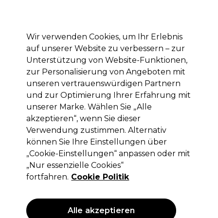
Mit dem Code PRO10 erhälst du 10% Rabatt auf deine erste Online Bestellung
Anmelden
Wir verwenden Cookies, um Ihr Erlebnis
auf unserer Website zu verbessern – zur
Marken
Deals
Haare
Elektrogeräte
Saloneinrichtung
Unterstützung von Website-Funktionen,
zur Personalisierung von Angeboten mit
Lieferung und Lieferzeiten
– mehr erfahren
unseren vertrauenswürdigen Partnern
und zur Optimierung Ihrer Erfahrung mit
unserer Marke. Wählen Sie „Alle
XP200
akzeptieren“, wenn Sie dieser
XP200 Natural Flair Permanent
Verwendung zustimmen. Alternativ
Haarfarbe 1.0 Schwarz 100ml
können Sie Ihre Einstellungen über
„Cookie-Einstellungen“ anpassen oder mit
(
11
)
„Nur essenzielle Cookies“
5,05 €
ohne MwSt.
(PROFI-PREIS)
fortfahren.
Cookie Politik
(
6,01 €
inkl. MwSt.)
| 5.05 € pro 100ml
ANGEBOT
Alle akzeptieren