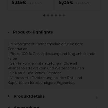
5,05€
5,05€
ohne MwSt.
ohne MwSt.
Produkt-Highlights
Mikropigment-Farbtechnologie für bessere
Penetration
Bis zu 100 % Grauabdeckung und lang anhaltende
Farbe
Sanfte Formel mit natürlichem Olivenöl
Pflanzenblattextrakten und Weizenproteinen
52 Natur- und Reflex-Farbtöne
Verbesserte Farbleistung bei den Rot- und
Kupfertönen für lebendigere Ergebnisse
Produktdetails
Anwendung