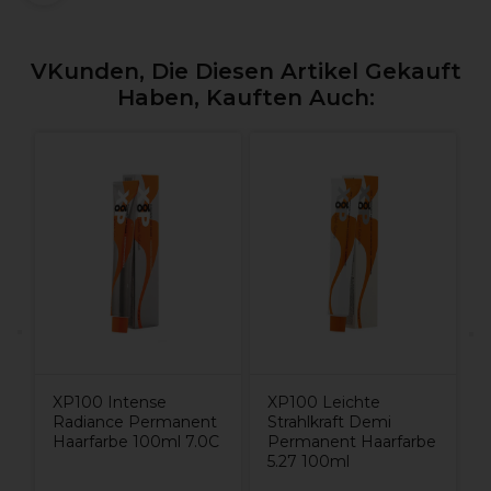
VKunden, Die Diesen Artikel Gekauft
Haben, Kauften Auch:
W
S
G
H
H
XP100 Intense
XP100 Leichte
Radiance Permanent
Strahlkraft Demi
Haarfarbe 100ml 7.0C
Permanent Haarfarbe
5.27 100ml