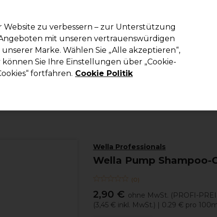
em Code PRO10 erhälst du 10% Rabatt auf deine erste Online Best
r Website zu verbessern – zur Unterstützung
n Angeboten mit unseren vertrauenswürdigen
Suchen
unserer Marke. Wählen Sie „Alle akzeptieren“,
richtung
Kosmetik
Herrenfriseur
Inspiration
Die Professional
können Sie Ihre Einstellungen über „Cookie-
ookies“ fortfahren.
Cookie Politik
Haare
Haarpflege
Conditioner
Wella Professionals
Wella Pump Shampoo-Co
(
0
)
2,90 €
ohne MwSt.
(PROFI-PREI
(
3,45 €
inkl. MwSt.)
| 0.29 € pro 100m