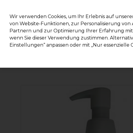
Mit d
Wir verwenden Cookies, um Ihr Erlebnis auf unsere
von Website-Funktionen, zur Personalisierung vo
Partnern und zur Optimierung Ihrer Erfahrung mit 
Marken
Deals
Haare
Elektrogeräte
Salonein
wenn Sie dieser Verwendung zustimmen. Alternativ 
Einstellungen“ anpassen oder mit „Nur essenzielle C
Lieferung und Lieferzeiten
– mehr erfahren