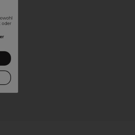
sowohl
t oder
er