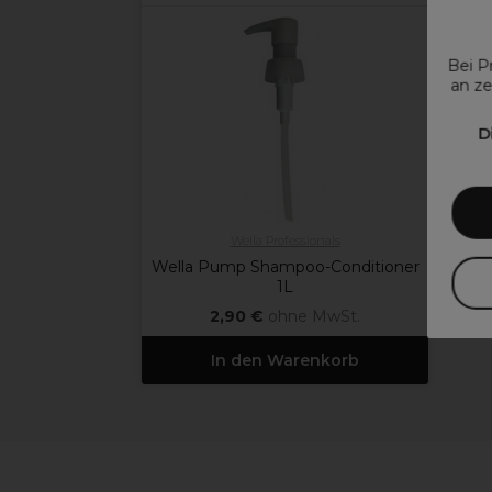
Bei P
an ze
D
Wella Professionals
Wella Pump Shampoo-Conditioner
1L
2,90 €
ohne MwSt.
In den Warenkorb