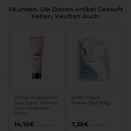
VKunden, Die Diesen Artikel Gekauft
Haben, Kauften Auch:
L
P
E
R
L'Oréal Professionnel
S-PRO Bleach
Série Expert Vitamino
Powder Blue 500g
Color Conditioner
200ml
14,10€
7,35€
ohne MwSt.
ohne MwSt.