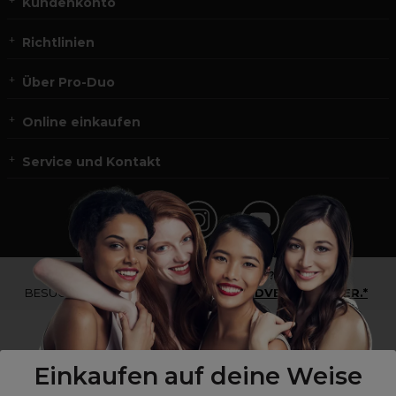
Kundenkonto
Richtlinien
Über Pro-Duo
Online einkaufen
Service und Kontakt
*Du bist kein Profikunde?
BESUCHE
UNSERE WEBSEITE FÜR ENDVERBRAUCHER.*
Einkaufen auf deine Weise