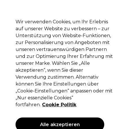
Mit dem Code PRO10 erhälst du 10% Rabatt auf deine erste Online Bestellung
Anmelden
Wir verwenden Cookies, um Ihr Erlebnis
auf unserer Website zu verbessern – zur
Marken
Deals
Haare
Elektrogeräte
Saloneinrichtung
Unterstützung von Website-Funktionen,
zur Personalisierung von Angeboten mit
Lieferung und Lieferzeiten
– mehr erfahren
unseren vertrauenswürdigen Partnern
und zur Optimierung Ihrer Erfahrung mit
unserer Marke. Wählen Sie „Alle
L'Oréal Professionnel
akzeptieren“, wenn Sie dieser
L'Oréal Professionnel Série Expert
Verwendung zustimmen. Alternativ
Metal DX Shampoo
können Sie Ihre Einstellungen über
„Cookie-Einstellungen“ anpassen oder mit
(
1
)
„Nur essenzielle Cookies“
18,10 €
ohne MwSt.
(PROFI-PREIS)
fortfahren.
Cookie Politik
(
21,54 €
inkl. MwSt.)
| 6.03 € pro 100ml
ANGEBOT
Alle akzeptieren