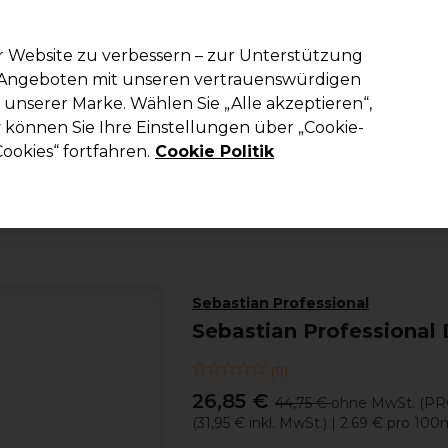
em Code PRO10 erhälst du 10% Rabatt auf deine erste Online Best
r Website zu verbessern – zur Unterstützung
n Angeboten mit unseren vertrauenswürdigen
Suchen
unserer Marke. Wählen Sie „Alle akzeptieren“,
richtung
Kosmetik
Herrenfriseur
Inspiration
Die Professional
können Sie Ihre Einstellungen über „Cookie-
ookies“ fortfahren.
Cookie Politik
Haare
Haarpflege
Shampoo
Sebastian Professional
Sebastian Professional
(
0
)
26,85 €
44,75 €
ohne MwSt.
(PR
(
31,95 €
inkl. MwSt.)
| 2.69 € pro 100