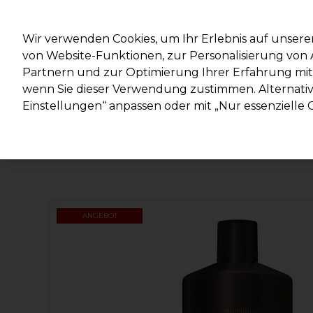
Mit d
Wir verwenden Cookies, um Ihr Erlebnis auf unsere
von Website-Funktionen, zur Personalisierung vo
Partnern und zur Optimierung Ihrer Erfahrung mit 
Marken
Deals
Haare
Elektrogeräte
Salonein
wenn Sie dieser Verwendung zustimmen. Alternativ 
Einstellungen“ anpassen oder mit „Nur essenzielle C
Lieferung und Lieferzeiten
– mehr erfahren
ANGEBOT