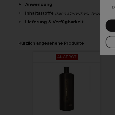
Anwendung
D
Inhaltsstoffe
(kann abweichen, Verpackung 
Lieferung & Verfügbarkeit
Kürzlich angesehene Produkte
ANGEBOT