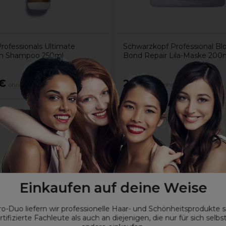
rofessionals Ultimate
Schwarzkopf Professional B
h Shampoo 250ml
Bond Repair Lila-Maske 200
€
22,49€
ohne MwSt.
ohne MwSt.
rlicher Öle
Einkaufen auf deine Weise
argefu?hl.
ro-Duo liefern wir professionelle Haar- und Schönheitsprodukte 
rtifizierte Fachleute als auch an diejenigen, die nur für sich selbs