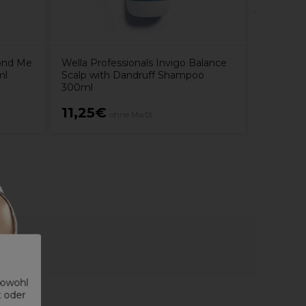
lond Me
Wella Professionals Invigo Balance
ml
Scalp with Dandruff Shampoo
300ml
11,25€
7,50€
ohne MwSt.
sowohl
t oder