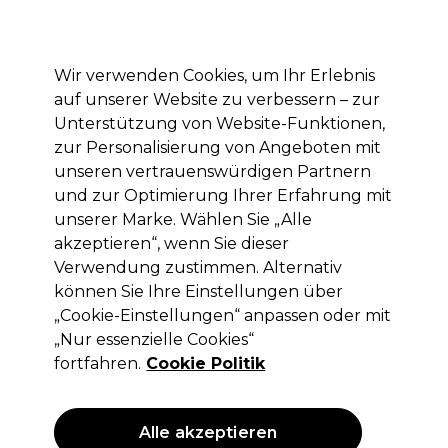
Mit dem Code PRO10 erhälst du 10% Rabatt auf deine erste Online Bestellung
Anmelden
Wir verwenden Cookies, um Ihr Erlebnis
auf unserer Website zu verbessern – zur
Marken
Deals
Haare
Elektrogeräte
Saloneinrichtung
Unterstützung von Website-Funktionen,
zur Personalisierung von Angeboten mit
Lieferung und Lieferzeiten
– mehr erfahren
unseren vertrauenswürdigen Partnern
und zur Optimierung Ihrer Erfahrung mit
unserer Marke. Wählen Sie „Alle
Redken
akzeptieren“, wenn Sie dieser
Redken Styling Beach Spray 150ml
Verwendung zustimmen. Alternativ
können Sie Ihre Einstellungen über
(
0
)
„Cookie-Einstellungen“ anpassen oder mit
16,70 €
ohne MwSt.
(PROFI-PREIS)
„Nur essenzielle Cookies“
(
19,87 €
inkl. MwSt.)
| 11.13 € pro 100ml
fortfahren.
Cookie Politik
ANGEBOT
Alle akzeptieren