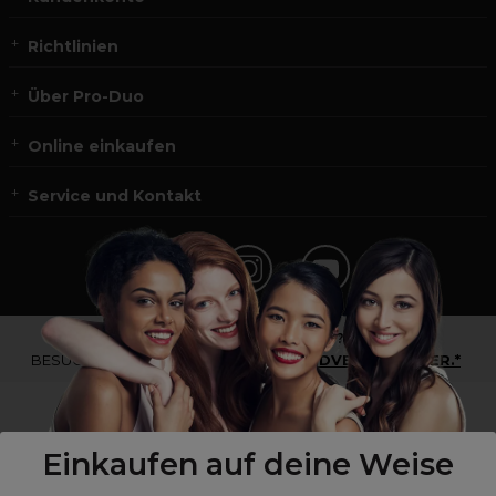
Richtlinien
Über Pro-Duo
Online einkaufen
Service und Kontakt
*Du bist kein Profikunde?
BESUCHE
UNSERE WEBSEITE FÜR ENDVERBRAUCHER.*
Einkaufen auf deine Weise