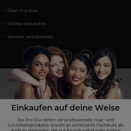
Über Pro-Duo
Online einkaufen
Service und Kontakt
*Du bist kein Profikunde?
BESUCHE
UNSERE WEBSEITE FÜR ENDVERBRAUCHER.*
Einkaufen auf deine Weise
Bei Pro-Duo liefern wir professionelle Haar- und
Schönheitsprodukte sowohl an zertifizierte Fachleute als
auch an diejenigen, die nur für sich selbst oder andere