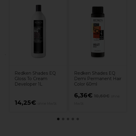
W
B
A
Redken Shades EQ
Redken Shades EQ
Gloss To Cream
Demi Permanent Hair
Developer 1L
Color 60ml
6,36€
10,60€
ohne
14,25€
ohne MwSt.
MwSt.