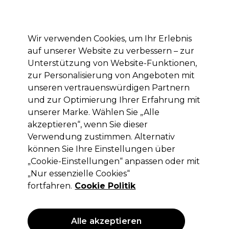
Mit dem Code PRO10 erhälst du 10% Rabatt auf deine erste Online Bestellung
Anmelden
Wir verwenden Cookies, um Ihr Erlebnis
auf unserer Website zu verbessern – zur
Marken
Deals
Haare
Elektrogeräte
Saloneinrichtung
Unterstützung von Website-Funktionen,
zur Personalisierung von Angeboten mit
Lieferung und Lieferzeiten
– mehr erfahren
unseren vertrauenswürdigen Partnern
und zur Optimierung Ihrer Erfahrung mit
unserer Marke. Wählen Sie „Alle
Redken
akzeptieren“, wenn Sie dieser
Redken Shades EQ Bonder Inside
Verwendung zustimmen. Alternativ
Demi-permanente Haarfarbe - 010NV
können Sie Ihre Einstellungen über
Iconic Lilac 60ml
„Cookie-Einstellungen“ anpassen oder mit
„Nur essenzielle Cookies“
(
8
)
fortfahren.
Cookie Politik
12,80 €
ohne MwSt.
(PROFI-PREIS)
(
15,23 €
inkl. MwSt.)
| 21.33 € pro 100ml
Alle akzeptieren