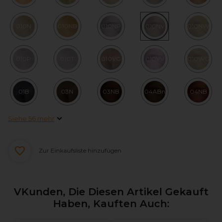
010N
010NB
010NP
010NV
010NW
010P
010T
010VG
010VV
010WG
01B
03N
03NB
04ABn
04NB
Siehe 56 mehr
Zur Einkaufsliste hinzufügen
VKunden, Die Diesen Artikel Gekauft
Haben, Kauften Auch: