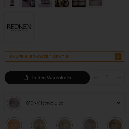
KAUFE 6, ERHALTE 1 GRATIS!
In den Warenkorb
010NV Iconic Lilac
010AA
010AG
010G
010GI
010Gro