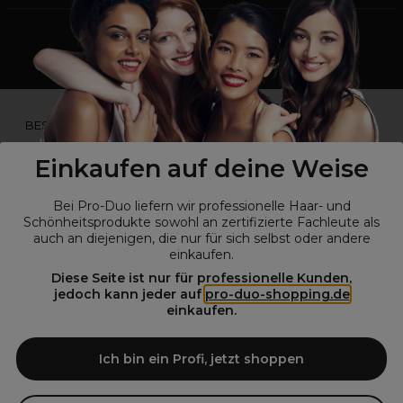
*Du bist kein Profikunde?
BESUCHE
UNSERE WEBSEITE FÜR ENDVERBRAUCHER.*
Einkaufen auf deine Weise
Bei Pro-Duo liefern wir professionelle Haar- und
Schönheitsprodukte sowohl an zertifizierte Fachleute als
auch an diejenigen, die nur für sich selbst oder andere
einkaufen.
Diese Seite ist nur für professionelle Kunden,
jedoch kann jeder auf
pro-duo-shopping.de
einkaufen.
© Alle Rechte vorbehalten © Pro-Duo
2026
Pro-Duo ist Ihr zuverlässiger Partner für hochwertige Produkte im
Ich bin ein Profi, jetzt shoppen
Friseur- und Kosmetikbereich. Unsere sorgfältig ausgewählten,
hochwertigen Produkte, von der Haarpflege über das Make-up bis hin