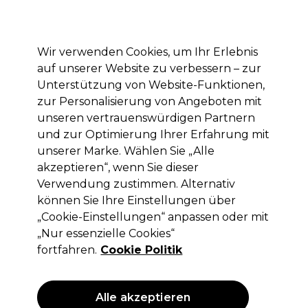
Mit dem Code PRO10 erhälst du 10% Rabatt auf deine erste Online Bestellung
Anmelden
Wir verwenden Cookies, um Ihr Erlebnis
auf unserer Website zu verbessern – zur
Marken
Deals
Haare
Elektrogeräte
Saloneinrichtung
Unterstützung von Website-Funktionen,
zur Personalisierung von Angeboten mit
Lieferung und Lieferzeiten
– mehr erfahren
unseren vertrauenswürdigen Partnern
und zur Optimierung Ihrer Erfahrung mit
Ups!
unserer Marke. Wählen Sie „Alle
akzeptieren“, wenn Sie dieser
Verwendung zustimmen. Alternativ
können Sie Ihre Einstellungen über
Keine Treffer für deine Suche.
„Cookie-Einstellungen“ anpassen oder mit
„Nur essenzielle Cookies“
hatte keine Treffer. Probiere es mit einem
allgemeineren Suchbegriff.
fortfahren.
Cookie Politik
Das könnte dir gefallen
Alle akzeptieren