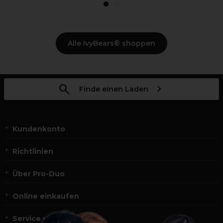
1
2
Alle IvyBears® shoppen
Finde einen Laden
Kundenkonto
Richtlinien
Über Pro-Duo
Online einkaufen
Service und Kontakt