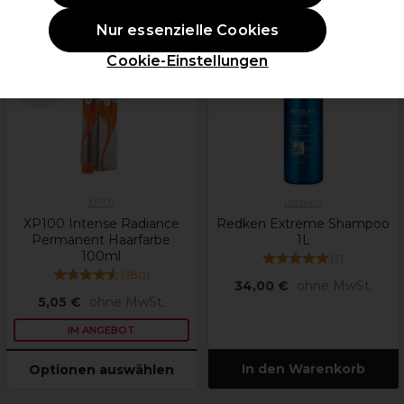
Nur essenzielle Cookies
ANGEBOT
Cookie-Einstellungen
weitere
Farbtöne
verfügbar
XP100
Redken
XP100 Intense Radiance
Redken Extreme Shampoo
Permanent Haarfarbe
1L
100ml
(
3
)
(
380
)
34,00 €
ohne MwSt.
5,05 €
ohne MwSt.
IM ANGEBOT
In den Warenkorb
Optionen auswählen