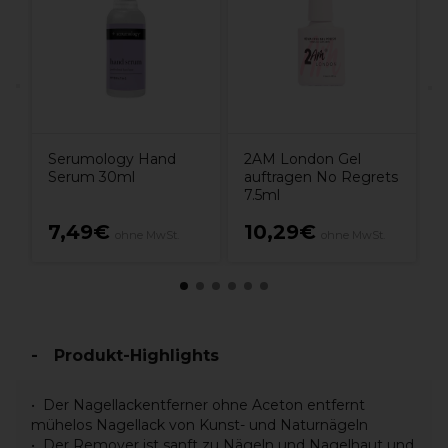
e
Serumology Hand
2AM London Gel
Serum 30ml
auftragen No Regrets
7.5ml
7,49€
10,29€
ohne MwSt.
ohne MwSt.
Produkt-Highlights
Der Nagellackentferner ohne Aceton entfernt
mühelos Nagellack von Kunst- und Naturnägeln
Der Remover ist sanft zu Nägeln und Nagelhaut und