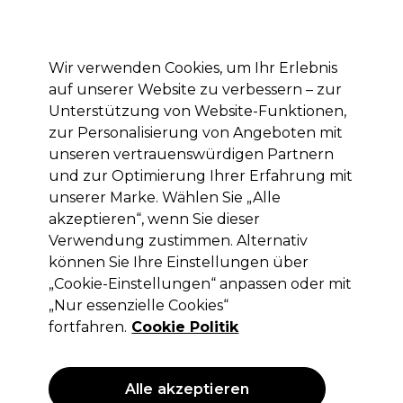
Mit dem Code PRO10 erhälst du 10% Rabatt auf deine erste Online Bestellung
Anmelden
Wir verwenden Cookies, um Ihr Erlebnis
auf unserer Website zu verbessern – zur
Marken
Deals
Haare
Elektrogeräte
Saloneinrichtung
Unterstützung von Website-Funktionen,
zur Personalisierung von Angeboten mit
Lieferung und Lieferzeiten
– mehr erfahren
unseren vertrauenswürdigen Partnern
und zur Optimierung Ihrer Erfahrung mit
unserer Marke. Wählen Sie „Alle
SKINTRUTH
akzeptieren“, wenn Sie dieser
SKINTRUTH Nagellackentferner ohne
Verwendung zustimmen. Alternativ
aceton 200ml
können Sie Ihre Einstellungen über
„Cookie-Einstellungen“ anpassen oder mit
(
0
)
„Nur essenzielle Cookies“
4,00 €
ohne MwSt.
(PROFI-PREIS)
fortfahren.
Cookie Politik
(
4,76 €
inkl. MwSt.)
| 2.00 € pro 100ml
ANGEBOT
Alle akzeptieren