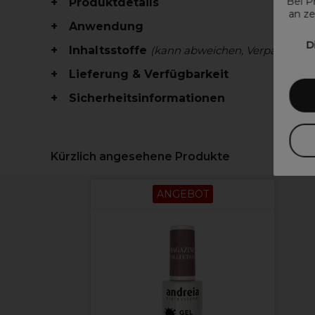
Bei P
Produktdetails
an ze
Anwendung
D
Inhaltsstoffe
(kann abweichen, Verpackung 
Lieferung & Verfügbarkeit
Sicherheitsinformationen
Kürzlich angesehene Produkte
ANGEBOT