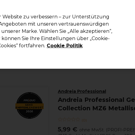
em Code PRO10 erhälst du 10% Rabatt auf deine erste Online Best
r Website zu verbessern – zur Unterstützung
n Angeboten mit unseren vertrauenswürdigen
Suchen
unserer Marke. Wählen Sie „Alle akzeptieren“,
richtung
Kosmetik
Herrenfriseur
Inspiration
Die Professional
können Sie Ihre Einstellungen über „Cookie-
ookies“ fortfahren.
Cookie Politik
Kosmetik
Nägel
Gel-Nagellack
Andreia Professional
Andreia Professional Ge
Collection MZ6 Metalli
(
0
)
5,99 €
ohne MwSt.
(PROFI-PREI