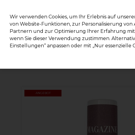
Mit d
Wir verwenden Cookies, um Ihr Erlebnis auf unsere
von Website-Funktionen, zur Personalisierung vo
Partnern und zur Optimierung Ihrer Erfahrung mit 
Marken
Deals
Haare
Elektrogeräte
Salonein
wenn Sie dieser Verwendung zustimmen. Alternativ 
Einstellungen“ anpassen oder mit „Nur essenzielle C
Lieferung und Lieferzeiten
– mehr erfahren
ANGEBOT