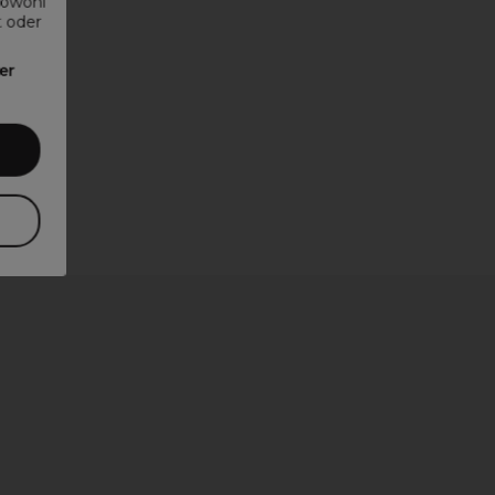
sowohl
t oder
er