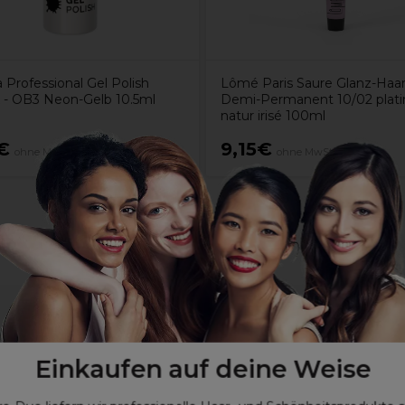
 Professional Gel Polish
Lômé Paris Saure Glanz-Haar
k - OB3 Neon-Gelb 10.5ml
Demi-Permanent 10/02 plati
natur irisé 100ml
€
9,15€
ohne MwSt.
ohne MwSt.
Einkaufen auf deine Weise