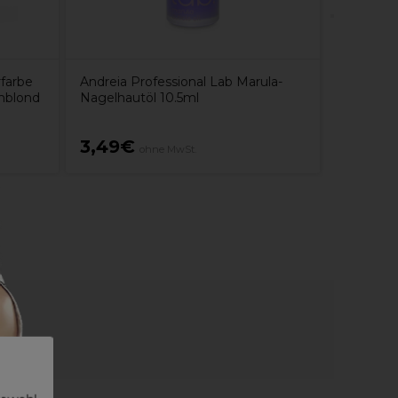
farbe
Andreia Professional Lab Marula-
nblond
Nagelhautöl 10.5ml
3,49€
5,05€
ohne MwSt.