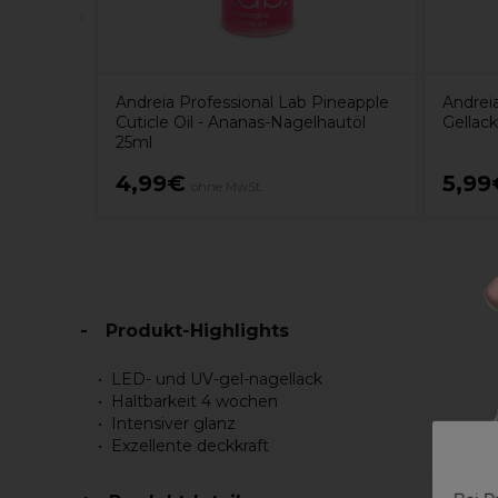
Andreia Professional Lab Pineapple
Andreia
Cuticle Oil - Ananas-Nagelhautöl
Gellac
25ml
4,99€
5,99
ohne MwSt.
Produkt-Highlights
LED- und UV-gel-nagellack
Haltbarkeit 4 wochen
Intensiver glanz
Exzellente deckkraft