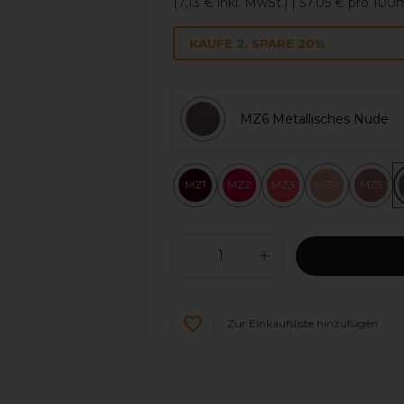
(
7,13 €
inkl. MwSt.)
| 57.05 € pro 100
KAUFE 2, SPARE 20%
MZ6 Metallisches Nude
MZ1
MZ2
MZ3
MZ4
MZ5
Zur Einkaufsliste hinzufügen