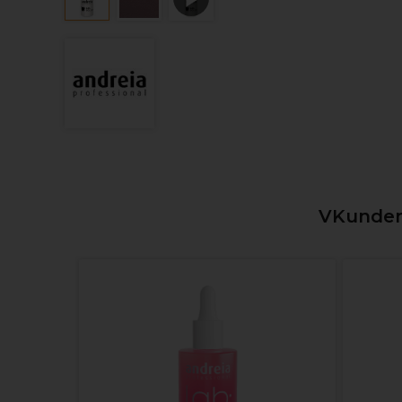
VKunden,
 -