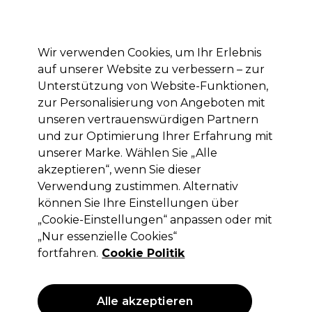
Mit dem Code PRO10 erhälst du 10% Rabatt auf deine erste Online Bestellung
Anmelden
Wir verwenden Cookies, um Ihr Erlebnis
auf unserer Website zu verbessern – zur
Marken
Deals
Haare
Elektrogeräte
Saloneinrichtung
Unterstützung von Website-Funktionen,
zur Personalisierung von Angeboten mit
Lieferung und Lieferzeiten
– mehr erfahren
unseren vertrauenswürdigen Partnern
und zur Optimierung Ihrer Erfahrung mit
unserer Marke. Wählen Sie „Alle
OPI
akzeptieren“, wenn Sie dieser
OPI Gel Color Gel-Lack - Good Enough
Verwendung zustimmen. Alternativ
to Treat Collection - Red Velvet Vixen
können Sie Ihre Einstellungen über
15ml
„Cookie-Einstellungen“ anpassen oder mit
„Nur essenzielle Cookies“
(
0
)
fortfahren.
Cookie Politik
17,70 €
29,50 €
ohne MwSt.
(PROFI-PREIS)
(
21,06 €
inkl. MwSt.)
| 118.00 € pro 100ml
Alle akzeptieren