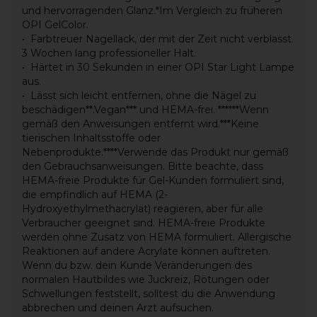
und hervorragenden Glanz.*Im Vergleich zu früheren
OPI GelColor.
Farbtreuer Nagellack, der mit der Zeit nicht verblasst.
3 Wochen lang professioneller Halt.
Härtet in 30 Sekunden in einer OPI Star Light Lampe
aus.
Lässt sich leicht entfernen, ohne die Nägel zu
beschädigen**.Vegan*** und HEMA-frei. ******Wenn
gemäß den Anweisungen entfernt wird.***Keine
tierischen Inhaltsstoffe oder
Nebenprodukte.****Verwende das Produkt nur gemäß
den Gebrauchsanweisungen. Bitte beachte, dass
HEMA-freie Produkte für Gel-Kunden formuliert sind,
die empfindlich auf HEMA (2-
Hydroxyethylmethacrylat) reagieren, aber für alle
Verbraucher geeignet sind. HEMA-freie Produkte
werden ohne Zusatz von HEMA formuliert. Allergische
Reaktionen auf andere Acrylate können auftreten.
Wenn du bzw. dein Kunde Veränderungen des
normalen Hautbildes wie Juckreiz, Rötungen oder
Schwellungen feststellt, solltest du die Anwendung
abbrechen und deinen Arzt aufsuchen.