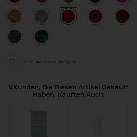
Zur Einkaufsliste hinzufügen
VKunden, Die Diesen Artikel Gekauft
Haben, Kauften Auch:
O
T
B