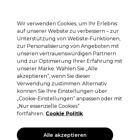
Mit dem Code PRO10 erhälst du 10% Rabatt auf deine erste Online Bestellung
Anmelden
Wir verwenden Cookies, um Ihr Erlebnis
auf unserer Website zu verbessern – zur
Marken
Deals
Haare
Elektrogeräte
Saloneinrichtung
Unterstützung von Website-Funktionen,
zur Personalisierung von Angeboten mit
Lieferung und Lieferzeiten
– mehr erfahren
unseren vertrauenswürdigen Partnern
und zur Optimierung Ihrer Erfahrung mit
Ups!
unserer Marke. Wählen Sie „Alle
akzeptieren“, wenn Sie dieser
Verwendung zustimmen. Alternativ
können Sie Ihre Einstellungen über
Keine Treffer für deine Suche.
„Cookie-Einstellungen“ anpassen oder mit
„Nur essenzielle Cookies“
hatte keine Treffer. Probiere es mit einem
allgemeineren Suchbegriff.
fortfahren.
Cookie Politik
Das könnte dir gefallen
Alle akzeptieren