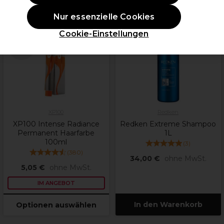
Nur essenzielle Cookies
ANGEBOT
Cookie-Einstellungen
weitere
Farbtöne
verfügbar
XP100
Redken
XP100 Intense Radiance
Redken Extreme Shampoo
Permanent Haarfarbe
1L
100ml
(
3
)
(
380
)
34,00 €
ohne MwSt.
5,05 €
ohne MwSt.
IM ANGEBOT
In den Warenkorb
Optionen auswählen