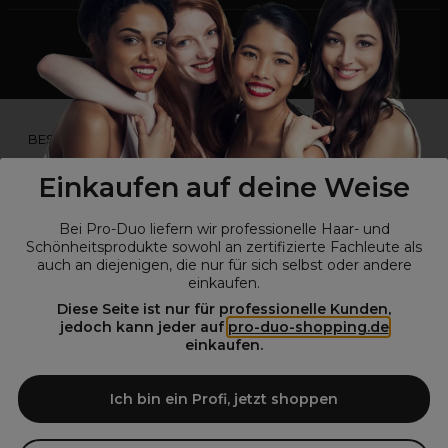
*Du bist kein Profikunde?
BESUCHE
UNSERE WEBSEITE FÜR ENDVERBRAUCHER.*
Einkaufen auf deine Weise
Bei Pro-Duo liefern wir professionelle Haar- und
Schönheitsprodukte sowohl an zertifizierte Fachleute als
auch an diejenigen, die nur für sich selbst oder andere
einkaufen.
Diese Seite ist nur für professionelle Kunden,
jedoch kann jeder auf
pro-duo-shopping.de
einkaufen.
© Alle Rechte vorbehalten © Pro-Duo
2026
Pro-Duo ist Ihr zuverlässiger Partner für hochwertige Produkte im
Ich bin ein Profi, jetzt shoppen
Friseur- und Kosmetikbereich. Unsere sorgfältig ausgewählten,
hochwertigen Produkte, von der Haarpflege über das Make-up bis hin