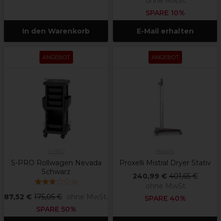
ohne MwSt.
SPARE 10%
In den Warenkorb
E-Mail erhalten
ANGEBOT
ANGEBOT
S-PRO
Proxelli
S-PRO Rollwagen Nevada
Proxelli Mistral Dryer Stativ
Schwarz
240,99 €
401,65 €
(
1
)
ohne MwSt.
87,52 €
175,05 €
ohne MwSt.
SPARE 40%
SPARE 50%