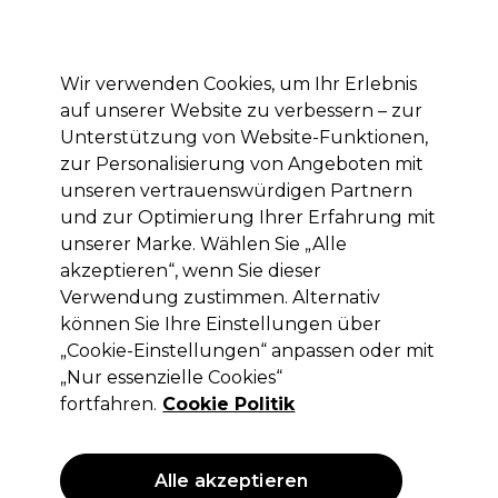
Mit dem Code PRO10 erhälst du 10% Rabatt auf deine erste Online Bestellung
Anmelden
Wir verwenden Cookies, um Ihr Erlebnis
auf unserer Website zu verbessern – zur
Marken
Deals
Haare
Elektrogeräte
Saloneinrichtung
Unterstützung von Website-Funktionen,
zur Personalisierung von Angeboten mit
Lieferung und Lieferzeiten
– mehr erfahren
unseren vertrauenswürdigen Partnern
und zur Optimierung Ihrer Erfahrung mit
Angebote auf Salonmöbel
Saloneinrichtung
Salon-Angebote
unserer Marke. Wählen Sie „Alle
akzeptieren“, wenn Sie dieser
Angebote auf Salonmöbel
Verwendung zustimmen. Alternativ
können Sie Ihre Einstellungen über
„Cookie-Einstellungen“ anpassen oder mit
„Nur essenzielle Cookies“
Filters
fortfahren.
Cookie Politik
Sortieren nach:
Relevanz
Alle akzeptieren
ANGEBOT
ANGEBOT