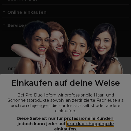
Online einkaufen
Service und Kontakt
*Du bist kein Profikunde?
BESUCHE
UNSERE WEBSEITE FÜR ENDVERBRAUCHER.*
Einkaufen auf deine Weise
Bei Pro-Duo liefern wir professionelle Haar- und
Schönheitsprodukte sowohl an zertifizierte Fachleute als
auch an diejenigen, die nur für sich selbst oder andere
einkaufen.
Diese Seite ist nur für professionelle Kunden,
jedoch kann jeder auf
pro-duo-shopping.de
einkaufen.