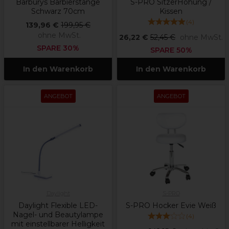
Barburys Barbierstange
S-PRO SitzerHöhung /
Schwarz 70cm
Kissen
(
4
)
139,96 €
199,95 €
ohne MwSt.
26,22 €
52,45 €
ohne MwSt.
SPARE 30%
SPARE 50%
In den Warenkorb
In den Warenkorb
ANGEBOT
ANGEBOT
Daylight
S-PRO
Daylight Flexible LED-
S-PRO Hocker Evie Weiß
Nagel- und Beautylampe
(
4
)
mit einstellbarer Helligkeit