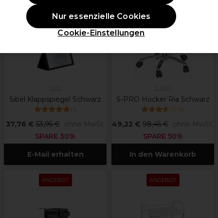
Nur essenzielle Cookies
Cookie-Einstellungen
Sibel
S-PRO
Sibel Klappspiegel Schwarz
S-PRO Hocker Ria Schwarz
(
1
)
(
5
)
37,76 €
53,95 €
ohne MwSt.
49,22 €
98,45 €
ohne MwSt.
SPARE 30%
SPARE 50%
E-Mail erhalten
In den Warenkorb
ANGEBOT
ANGEBOT