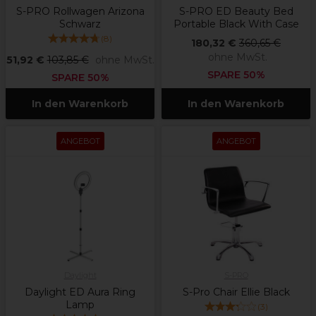
S-PRO Rollwagen Arizona
S-PRO ED Beauty Bed
Schwarz
Portable Black With Case
(
8
)
180,32 €
360,65 €
ohne MwSt.
51,92 €
103,85 €
ohne MwSt.
SPARE 50%
SPARE 50%
In den Warenkorb
In den Warenkorb
ANGEBOT
ANGEBOT
Daylight
S-PRO
Daylight ED Aura Ring
S-Pro Chair Ellie Black
Lamp
(
3
)