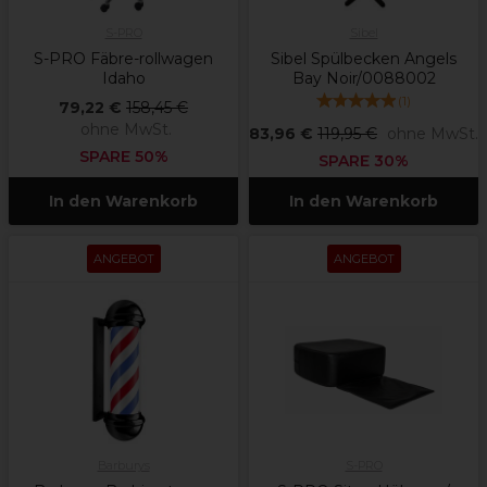
S-PRO
Sibel
S-PRO Fäbre-rollwagen
Sibel Spülbecken Angels
Idaho
Bay Noir/0088002
(
1
)
79,22 €
158,45 €
ohne MwSt.
83,96 €
119,95 €
ohne MwSt.
SPARE 50%
SPARE 30%
In den Warenkorb
In den Warenkorb
ANGEBOT
ANGEBOT
Barburys
S-PRO